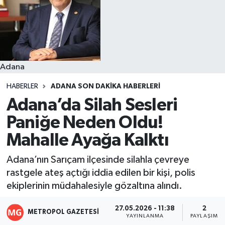
Resmi İlanlar
Adana
HABERLER
ADANA SON DAKIKA HABERLERI
Adana’da Silah Sesleri
Paniğe Neden Oldu!
Mahalle Ayağa Kalktı
Adana’nın Sarıçam ilçesinde silahla çevreye
rastgele ateş açtığı iddia edilen bir kişi, polis
ekiplerinin müdahalesiyle gözaltına alındı.
27.05.2026 - 11:38
2
METROPOL GAZETESI
YAYINLANMA
PAYLAŞIM