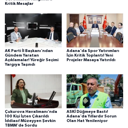
Kritik Mesajlar
AK Parti İl Başkanı'ndan
Adana'da Spor Yatırımları
Gündem Yaratan
İçin Kritik Toplantı! Yeni
Açıklamalar! Yüreğir Seçimi
Projeler Masaya Yatırıldı
Yargıya Taşındı
Çukurova Havalimanı'nda
ASKİ Düğmeye Bastı!
100 Kişi İşten Çıkarıldı
Adana'da Yıllardır Sorun
İddiası! Müzeyyen Şevkin
Olan Hat Yenileniyor
TBMM'de Sordu