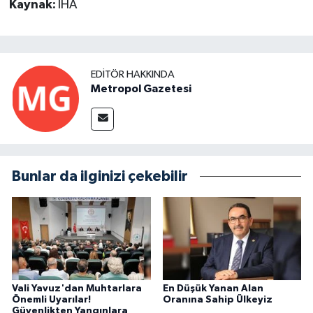
Kaynak:
İHA
EDITÖR HAKKINDA
Metropol Gazetesi
Bunlar da ilginizi çekebilir
Vali Yavuz'dan Muhtarlara
En Düşük Yanan Alan
Önemli Uyarılar!
Oranına Sahip Ülkeyiz
Güvenlikten Yangınlara