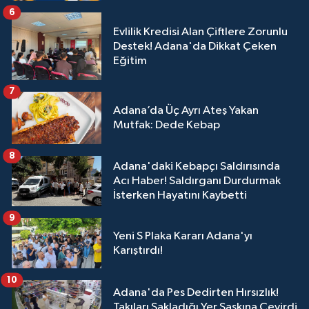
6
Evlilik Kredisi Alan Çiftlere Zorunlu
Destek! Adana'da Dikkat Çeken
Eğitim
7
Adana’da Üç Ayrı Ateş Yakan
Mutfak: Dede Kebap
8
Adana'daki Kebapçı Saldırısında
Acı Haber! Saldırganı Durdurmak
İsterken Hayatını Kaybetti
9
Yeni S Plaka Kararı Adana'yı
Karıştırdı!
10
Adana'da Pes Dedirten Hırsızlık!
Takıları Sakladığı Yer Şaşkına Çevirdi