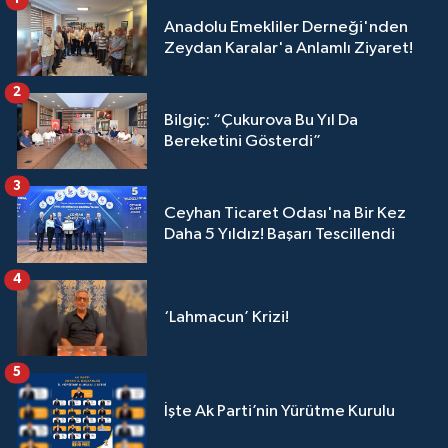
Anadolu Emekliler Derneği'nden
Zeydan Karalar'a Anlamlı Ziyaret!
2
Bilgiç: “Çukurova Bu Yıl Da
Bereketini Gösterdi”
3
Ceyhan Ticaret Odası'na Bir Kez
Daha 5 Yıldız! Başarı Tescillendi
4
‘Lahmacun’ Krizi!
5
İşte Ak Parti’nin Yürütme Kurulu