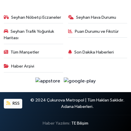
Seyhan Nöbetçi Eczaneler
Seyhan Hava Durumu
Seyhan Trafik Yoğunluk
Puan Durumu ve Fikstür
Haritası
Tüm Manşetler
Son Dakika Haberleri
Haber Arşivi
© 2024 Çukurova Metropol | Tüm Hakları Saklıdır.
RSS
Adana Haberleri.
Haber Yazılımı:
TE Bilişim