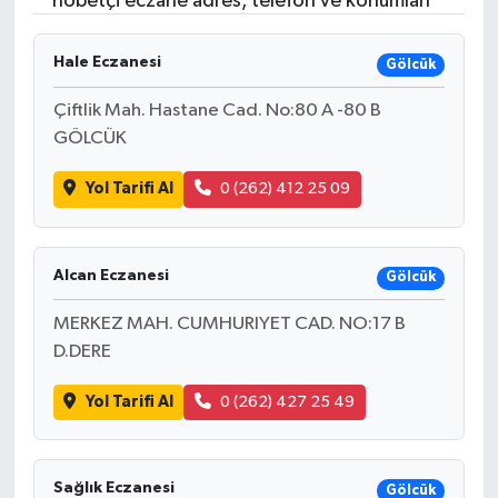
nöbetçi eczane adres, telefon ve konumları
Resmi İlanlar
Hale Eczanesi
Gölcük
Çiftlik Mah. Hastane Cad. No:80 A -80 B
GÖLCÜK
Yol Tarifi Al
0 (262) 412 25 09
Alcan Eczanesi
Gölcük
MERKEZ MAH. CUMHURIYET CAD. NO:17 B
D.DERE
Yol Tarifi Al
0 (262) 427 25 49
Sağlık Eczanesi
Gölcük