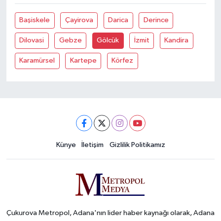
Başiskele
Çayirova
Darica
Derince
Dilovasi
Gebze
Gölcük
İzmit
Kandira
Karamürsel
Kartepe
Körfez
Künye
İletişim
Gizlilik Politikamız
Çukurova Metropol, Adana'nın lider haber kaynağı olarak, Adana