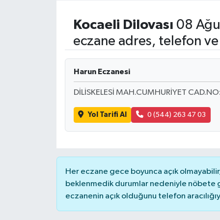
Resmi İlanlar
Kocaeli
Dilovası
08 Ağu
eczane adres, telefon ve
Harun Eczanesi
DİLİSKELESİ MAH.CUMHURİYET CAD.NO
Yol Tarifi Al
0 (544) 263 47 03
Her eczane gece boyunca açık olmayabilir, 
beklenmedik durumlar nedeniyle nöbete g
eczanenin açık olduğunu telefon aracılığıyla 