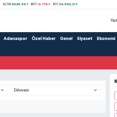
6648.99
13.779
64.960,21
ALTIN
BİST
BTC
Yaz
Adanaspor
Özel Haber
Genel
Siyaset
Ekonomi
K