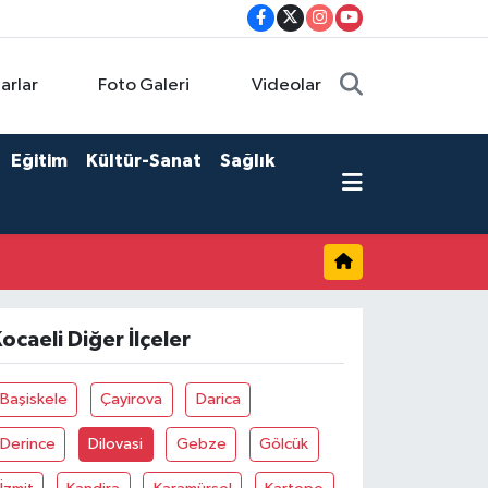
arlar
Foto Galeri
Videolar
Eğitim
Kültür-Sanat
Sağlık
ocaeli Diğer İlçeler
Başiskele
Çayirova
Darica
Derince
Dilovasi
Gebze
Gölcük