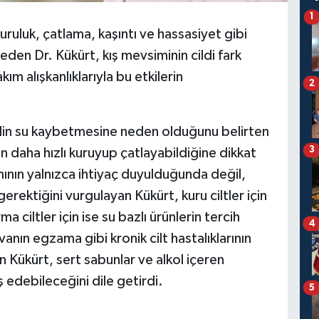
1
kuruluk, çatlama, kaşıntı ve hassasiyet gibi
eden Dr. Kükürt, kış mevsiminin cildi fark
m alışkanlıklarıyla bu etkilerin
2
din su kaybetmesine neden olduğunu belirten
3
ın daha hızlı kuruyup çatlayabildiğine dikkat
mının yalnızca ihtiyaç duyulduğunda değil,
 gerektiğini vurgulayan Kükürt, kuru ciltler için
ma ciltler için ise su bazlı ürünlerin tercih
4
anın egzama gibi kronik cilt hastalıklarının
en Kükürt, sert sabunlar ve alkol içeren
iş edebileceğini dile getirdi.
5