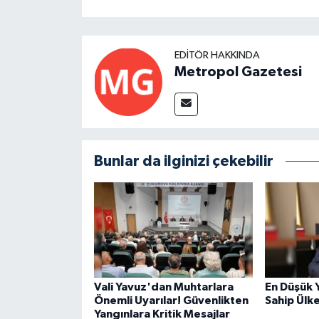
EDITÖR HAKKINDA
Metropol Gazetesi
Bunlar da ilginizi çekebilir
Vali Yavuz'dan Muhtarlara
En Düşük 
Önemli Uyarılar! Güvenlikten
Sahip Ülk
Yangınlara Kritik Mesajlar