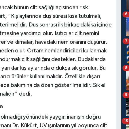
ancak bunun cilt sağlığı açısından risk
6
, “Kış aylarında duş süresi kısa tutulmalı,
ilmelidir. Duş sonrası ilk birkaç dakika içinde
esine yardımcı olur. Isıtıcılar cilt nemini
7
rifer ve klimalar, havadaki nem oranını düşürür.
neden olur. Ortam nemlendiricileri kullanmak
ndurmak cilt sağlığını destekler. Dudaklarda
 yarıklar kış aylarında oldukça sık görülür. Bu
8
ıcı ürünler kullanılmalıdır. Özellikle dışarı
ece bakımına da özen gösterilmelidir. Sık el
rmalıdır” dedi.
9
ın
in olmadığı yönündeki yaygın inanışın doğru
10
nı Dr. Kükürt, UV ışınlarının yıl boyunca cilt