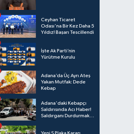
Ceyhan Ticaret
Odası'na Bir Kez Daha 5
Yıldız! Başarı Tescillendi
İşte Ak Parti’nin
Yürütme Kurulu
Adana’da Üç Ayrı Ateş
Yakan Mutfak: Dede
Kebap
Adana'daki Kebapçı
Saldırısında Acı Haber!
Saldırganı Durdurmak
İsterken Hayatını
Kaybetti
Yeni S Plaka Kararı