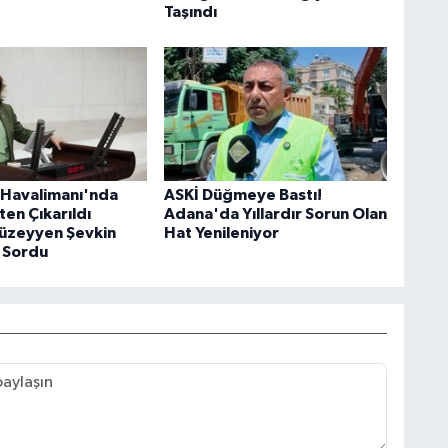
Taşındı
Havalimanı'nda
ASKİ Düğmeye Bastı!
şten Çıkarıldı
Adana'da Yıllardır Sorun Olan
Müzeyyen Şevkin
Hat Yenileniyor
 Sordu