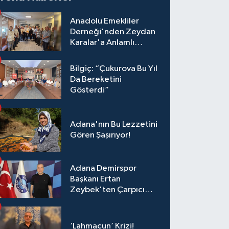
Anadolu Emekliler
Derneği'nden Zeydan
Karalar'a Anlamlı
Ziyaret!
Bilgiç: “Çukurova Bu Yıl
Da Bereketini
Gösterdi”
Adana'nın Bu Lezzetini
Gören Şaşırıyor!
Adana Demirspor
Başkanı Ertan
Zeybek'ten Çarpıcı
Çağrı: "Destek Olmazsa
Toparlanmak 10 Yıl
Sürer"
‘Lahmacun’ Krizi!