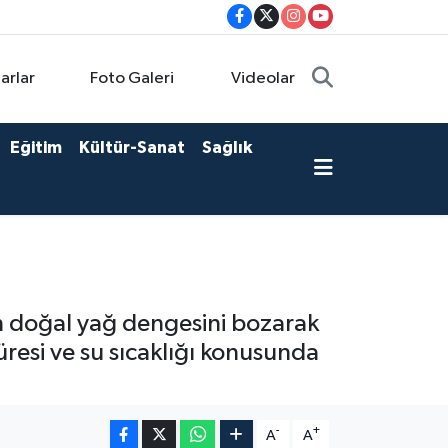
arlar
Foto Galeri
Videolar
Eğitim
Kültür-Sanat
Sağlık
din doğal yağ dengesini bozarak
resi ve su sıcaklığı konusunda
-
+
A
A