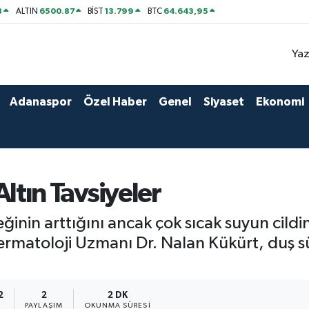
8
6500.87
13.799
64.643,95
ALTIN
BİST
BTC
Yaz
Adanaspor
Özel Haber
Genel
Siyaset
Ekonomi
 Altın Tavsiyeler
teğinin arttığını ancak çok sıcak suyun cil
ermatoloji Uzmanı Dr. Nalan Kükürt, duş sü
2
2
2 DK
PAYLAŞIM
OKUNMA SÜRESI