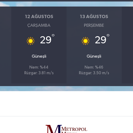
12 AĞUSTOS
13 AĞUSTOS
ÇARŞAMBA
PERŞEMBE
°
°
29
29
Güneşli
Güneşli
Nem: %44
Nem: %46
Rüzgar: 3.81 m/s
Rüzgar: 3.50 m/s