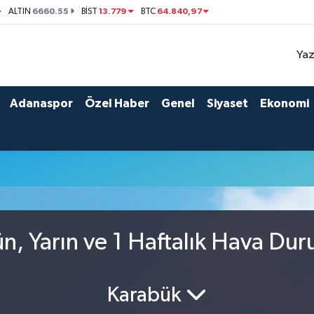
6660.55
13.779
64.840,97
ALTIN
BİST
BTC
Yaz
Adanaspor
Özel Haber
Genel
Siyaset
Ekonomi
n, Yarın ve 1 Haftalık Hava Du
Karabük