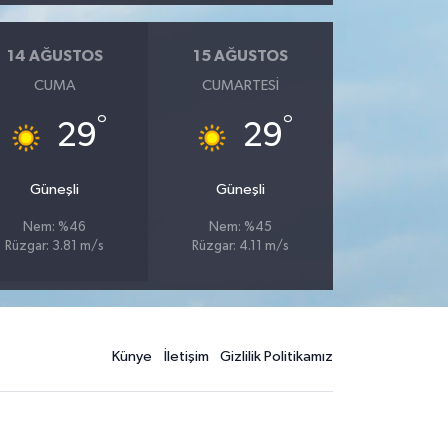
14 AĞUSTOS
15 AĞUSTOS
CUMA
CUMARTESI
°
°
29
29
Güneşli
Güneşli
Nem: %46
Nem: %45
Rüzgar: 3.81 m/s
Rüzgar: 4.11 m/s
Künye
İletişim
Gizlilik Politikamız