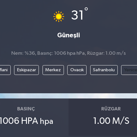
°
31
Güneşli
Nem: %36, Basınç: 1006 hpa hPa, Rüzgar: 1.00 m/s
flani
Eskipazar
Merkez
Ovacık
Safranbolu
Yenic
BASINÇ
RÜZGAR
1006 HPA
1.00 M/S
hpa