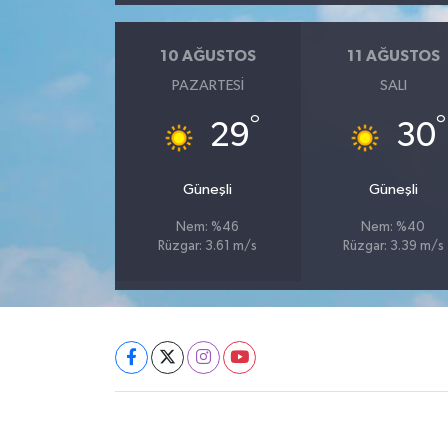
10 AĞUSTOS
11 AĞUSTOS
PAZARTESI
SALI
°
°
29
30
Güneşli
Güneşli
Nem: %46
Nem: %40
Rüzgar: 3.61 m/s
Rüzgar: 3.39 m/s