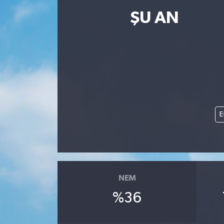
ŞU AN
Resmi İlanlar
E
NEM
%36