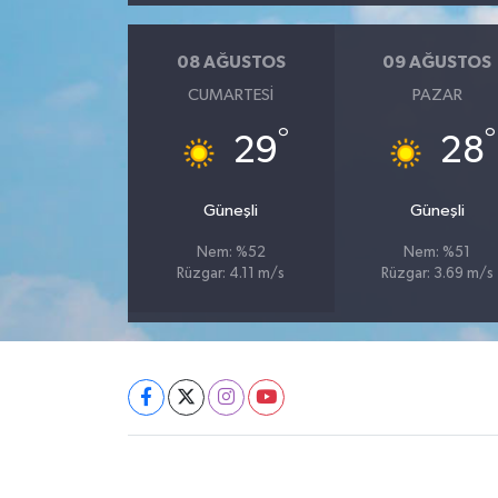
08 AĞUSTOS
09 AĞUSTOS
CUMARTESI
PAZAR
°
°
29
28
Güneşli
Güneşli
Nem: %52
Nem: %51
Rüzgar: 4.11 m/s
Rüzgar: 3.69 m/s