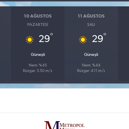
10 AĞUSTOS
11 AĞUSTOS
PAZARTESI
SALI
°
°
29
29
Güneşli
Güneşli
Nem: %45
Nem: %44
Rüzgar: 3.50 m/s
Rüzgar: 4.11 m/s