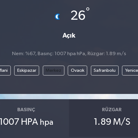
°
26
Açık
Nem: %67, Basınç: 1007 hpa hPa, Rüzgar: 1.89 m/s
flani
Eskipazar
Merkez
Ovacık
Safranbolu
Yenic
BASINÇ
RÜZGAR
1007 HPA
1.89 M/S
hpa