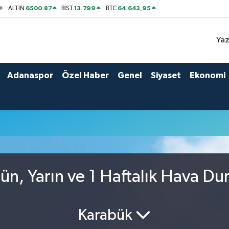
6500.87
13.799
64.643,95
ALTIN
BİST
BTC
Yaz
Adanaspor
Özel Haber
Genel
Siyaset
Ekonomi
n, Yarın ve 1 Haftalık Hava D
Karabük