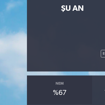
ŞU AN
Resmi İlanlar
E
NEM
%67