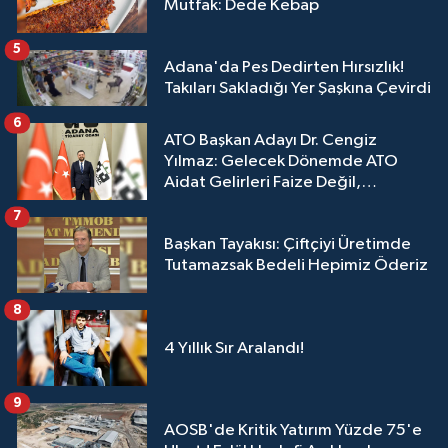
Mutfak: Dede Kebap
5
Adana'da Pes Dedirten Hırsızlık!
Takıları Sakladığı Yer Şaşkına Çevirdi
6
ATO Başkan Adayı Dr. Cengiz
Yılmaz: Gelecek Dönemde ATO
Aidat Gelirleri Faize Değil,
Üyelerimize Ve Adana'ya Yatırılacak
7
Başkan Tayakısı: Çiftçiyi Üretimde
Tutamazsak Bedeli Hepimiz Öderiz
8
4 Yıllık Sır Aralandı!
9
AOSB'de Kritik Yatırım Yüzde 75'e