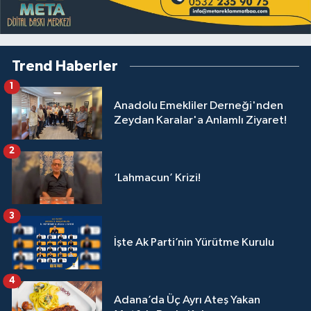
Trend Haberler
1
Anadolu Emekliler Derneği'nden
Zeydan Karalar'a Anlamlı Ziyaret!
2
‘Lahmacun’ Krizi!
3
İşte Ak Parti’nin Yürütme Kurulu
4
Adana’da Üç Ayrı Ateş Yakan