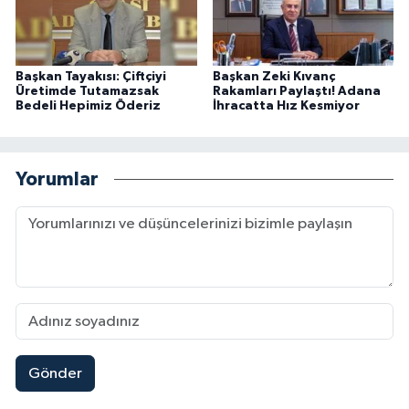
Başkan Tayakısı: Çiftçiyi
Başkan Zeki Kıvanç
Üretimde Tutamazsak
Rakamları Paylaştı! Adana
Bedeli Hepimiz Öderiz
İhracatta Hız Kesmiyor
Yorumlar
Gönder