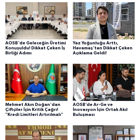
AOSB'de Geleceğin Üretimi
Yaz Yoğunluğu Arttı,
Konuşuldu! Dikkat Çeken İş
Havamaş'tan Dikkat Çeken
Birliği Adımı
Açıklama Geldi!
Mehmet Akın Doğan'dan
AOSB’de Ar-Ge ve
Çiftçiler İçin Kritik Çağrı!
İnovasyon İçin Ortak Akıl
"Kredi Limitleri Artırılmalı"
Buluşması