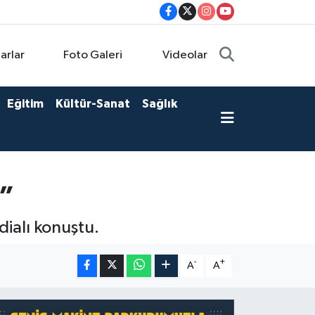
arlar
Foto Galeri
Videolar
Eğitim
Kültür-Sanat
Sağlık
z”
ialı konuştu.
-
+
A
A