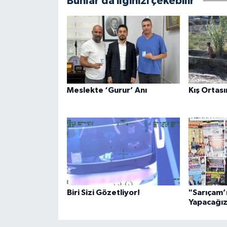
Bunlar da ilginizi çekebilir
Meslekte ‘Gurur’ Anı
Kış Ortası
Biri Sizi Gözetliyor!
"Sarıçam’ı
Yapacağı