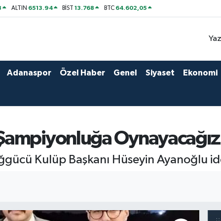
8
6513.94
13.768
64.602,05
ALTIN
BİST
BTC
Yaz
Adanaspor
Özel Haber
Genel
Siyaset
Ekonomi
“Şampiyonluğa Oynayacağı
ğgücü Kulüp Başkanı Hüseyin Ayanoğlu idd