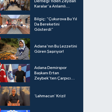
Derneği'nden Zeydan
Karalar'a Anlamlı
Ziyaret!
Bilgiç: “Çukurova Bu Yıl
Da Bereketini
Gösterdi”
Adana'nın Bu Lezzetini
Gören Şaşırıyor!
Adana Demirspor
Başkanı Ertan
Zeybek'ten Çarpıcı
Çağrı: "Destek Olmazsa
Toparlanmak 10 Yıl
Sürer"
‘Lahmacun’ Krizi!