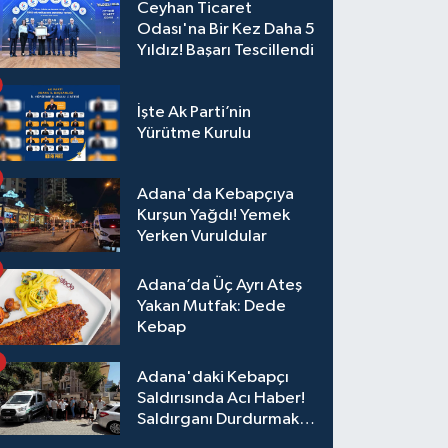
Ceyhan Ticaret
Odası'na Bir Kez Daha 5
Yıldız! Başarı Tescillendi
İşte Ak Parti’nin
Yürütme Kurulu
Adana'da Kebapçıya
Kurşun Yağdı! Yemek
Yerken Vuruldular
Adana’da Üç Ayrı Ateş
Yakan Mutfak: Dede
Kebap
Adana'daki Kebapçı
Saldırısında Acı Haber!
Saldırganı Durdurmak
İsterken Hayatını