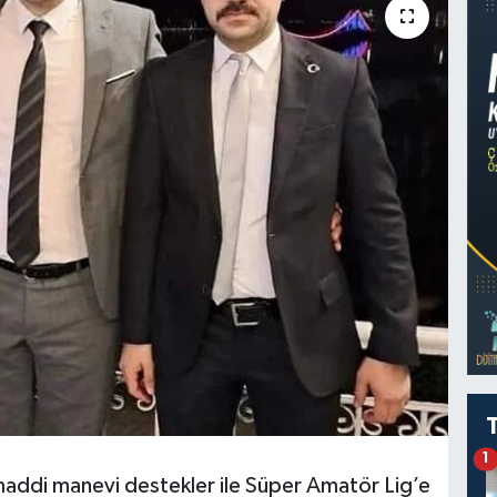
1
addi manevi destekler ile Süper Amatör Lig’e