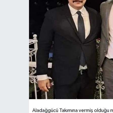
Resmi İlanlar
Aladağgücü Takımına vermiş olduğu m