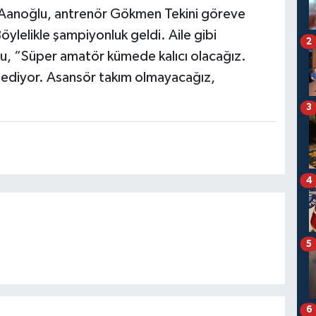
n Aanoğlu, antrenör Gökmen Tekini göreve
öylelikle şampiyonluk geldi. Aile gibi
2
lu, “Süper amatör kümede kalıcı olacağız.
 ediyor. Asansör takım olmayacağız,
3
4
5
6