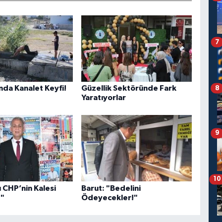
7
nda Kanalet Keyfi!
Güzellik Sektöründe Fark
8
Yaratıyorlar
9
10
 CHP’nin Kalesi
Barut: "Bedelini
z"
Ödeyecekler!"