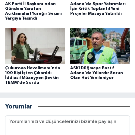
AK Parti İl Başkanı'ndan
Adana'da Spor Yatırımları
Gündem Yaratan
İçin Kritik Toplantı! Yeni
Açıklamalar! Yüreğir Seçimi
Projeler Masaya Yatırıldı
Yargıya Taşındı
Çukurova Havalimanı'nda
ASKİ Düğmeye Bastı!
100 Kişi İşten Çıkarıldı
Adana'da Yıllardır Sorun
İddiası! Müzeyyen Şevkin
Olan Hat Yenileniyor
TBMM'de Sordu
Yorumlar