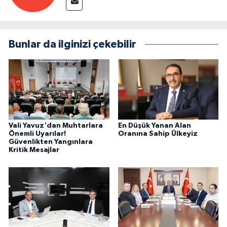
Bunlar da ilginizi çekebilir
Vali Yavuz'dan Muhtarlara
En Düşük Yanan Alan
Önemli Uyarılar!
Oranına Sahip Ülkeyiz
Güvenlikten Yangınlara
Kritik Mesajlar