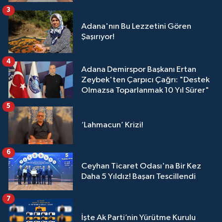
3
Adana'nın Bu Lezzetini Gören
Şaşırıyor!
4
Adana Demirspor Başkanı Ertan
Zeybek'ten Çarpıcı Çağrı: "Destek
Olmazsa Toparlanmak 10 Yıl Sürer"
5
‘Lahmacun’ Krizi!
6
Ceyhan Ticaret Odası'na Bir Kez
Daha 5 Yıldız! Başarı Tescillendi
7
İşte Ak Parti’nin Yürütme Kurulu