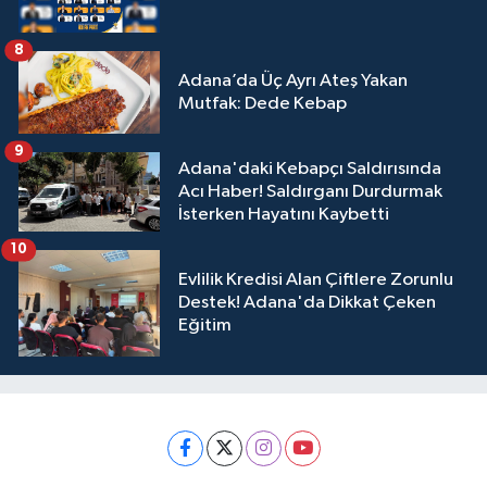
8
Adana’da Üç Ayrı Ateş Yakan
Mutfak: Dede Kebap
9
Adana'daki Kebapçı Saldırısında
Acı Haber! Saldırganı Durdurmak
İsterken Hayatını Kaybetti
10
Evlilik Kredisi Alan Çiftlere Zorunlu
Destek! Adana'da Dikkat Çeken
Eğitim