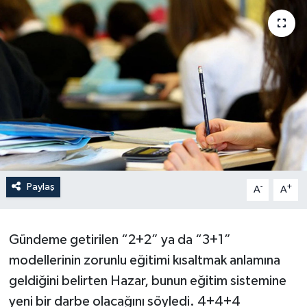
Paylaş
-
+
A
A
Gündeme getirilen “2+2” ya da “3+1”
modellerinin zorunlu eğitimi kısaltmak anlamına
geldiğini belirten Hazar, bunun eğitim sistemine
yeni bir darbe olacağını söyledi. 4+4+4