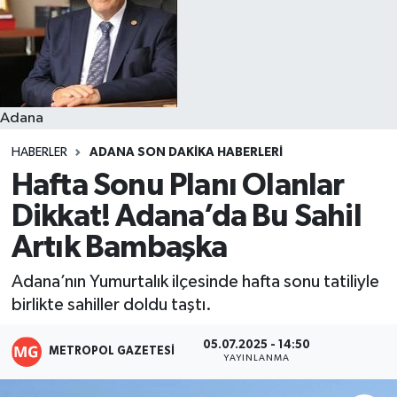
Resmi İlanlar
Adana
HABERLER
ADANA SON DAKIKA HABERLERI
Hafta Sonu Planı Olanlar
Dikkat! Adana’da Bu Sahil
Artık Bambaşka
Adana’nın Yumurtalık ilçesinde hafta sonu tatiliyle
birlikte sahiller doldu taştı.
05.07.2025 - 14:50
METROPOL GAZETESI
YAYINLANMA