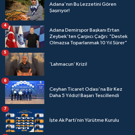
Adana'nın Bu Lezzetini Gören
Şaşırıyor!
4
Adana Demirspor Başkanı Ertan
Zeybek'ten Çarpıcı Çağrı: "Destek
Olmazsa Toparlanmak 10 Yıl Sürer"
5
‘Lahmacun’ Krizi!
6
Ceyhan Ticaret Odası'na Bir Kez
Daha 5 Yıldız! Başarı Tescillendi
7
İşte Ak Parti’nin Yürütme Kurulu