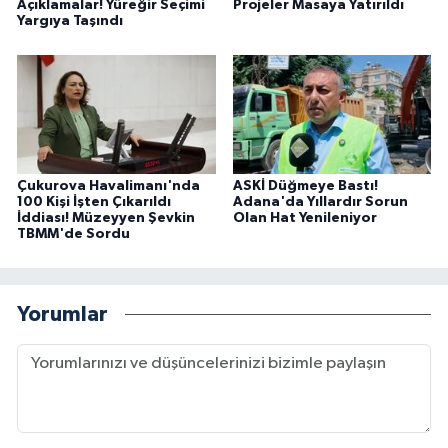
Açıklamalar! Yüreğir Seçimi
Projeler Masaya Yatırıldı
Yargıya Taşındı
Çukurova Havalimanı'nda
ASKİ Düğmeye Bastı!
100 Kişi İşten Çıkarıldı
Adana'da Yıllardır Sorun
İddiası! Müzeyyen Şevkin
Olan Hat Yenileniyor
TBMM'de Sordu
Yorumlar