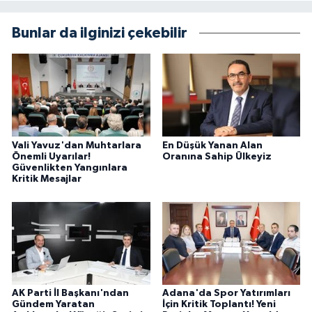
Bunlar da ilginizi çekebilir
Vali Yavuz'dan Muhtarlara
En Düşük Yanan Alan
Önemli Uyarılar!
Oranına Sahip Ülkeyiz
Güvenlikten Yangınlara
Kritik Mesajlar
AK Parti İl Başkanı'ndan
Adana'da Spor Yatırımları
Gündem Yaratan
İçin Kritik Toplantı! Yeni