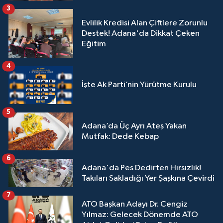
3
Evlilik Kredisi Alan Çiftlere Zorunlu
Destek! Adana'da Dikkat Çeken
Eğitim
4
İşte Ak Parti’nin Yürütme Kurulu
5
Adana’da Üç Ayrı Ateş Yakan
Mutfak: Dede Kebap
6
Adana'da Pes Dedirten Hırsızlık!
Takıları Sakladığı Yer Şaşkına Çevirdi
7
ATO Başkan Adayı Dr. Cengiz
Yılmaz: Gelecek Dönemde ATO