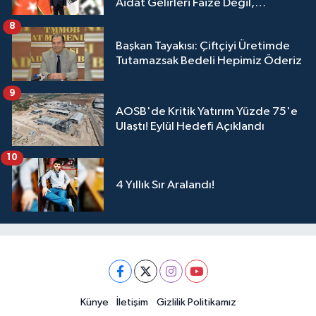
Aidat Gelirleri Faize Değil,
Üyelerimize Ve Adana'ya Yatırılacak
8
Başkan Tayakısı: Çiftçiyi Üretimde
Tutamazsak Bedeli Hepimiz Öderiz
9
AOSB'de Kritik Yatırım Yüzde 75'e
Ulaştı! Eylül Hedefi Açıklandı
10
4 Yıllık Sır Aralandı!
Künye
İletişim
Gizlilik Politikamız