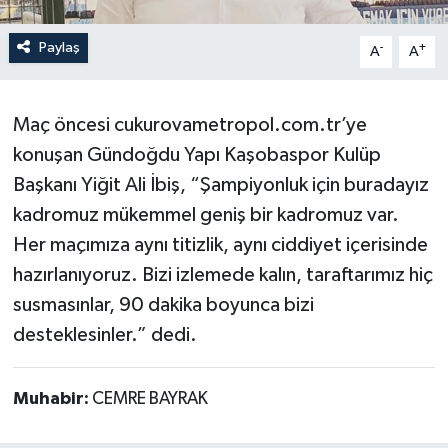
Paylaş
-
+
A
A
Maç öncesi cukurovametropol.com.tr’ye
konuşan Gündoğdu Yapı Kaşobaspor Kulüp
Başkanı Yiğit Ali İbiş, “Şampiyonluk için buradayız
kadromuz mükemmel geniş bir kadromuz var.
Her maçımıza aynı titizlik, aynı ciddiyet içerisinde
hazırlanıyoruz. Bizi izlemede kalın, taraftarımız hiç
susmasınlar, 90 dakika boyunca bizi
desteklesinler.” dedi.
Muhabir:
CEMRE BAYRAK