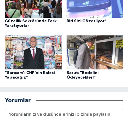
Güzellik Sektöründe Fark
Biri Sizi Gözetliyor!
Yaratıyorlar
"Sarıçam’ı CHP’nin Kalesi
Barut: "Bedelini
Yapacağız"
Ödeyecekler!"
Yorumlar