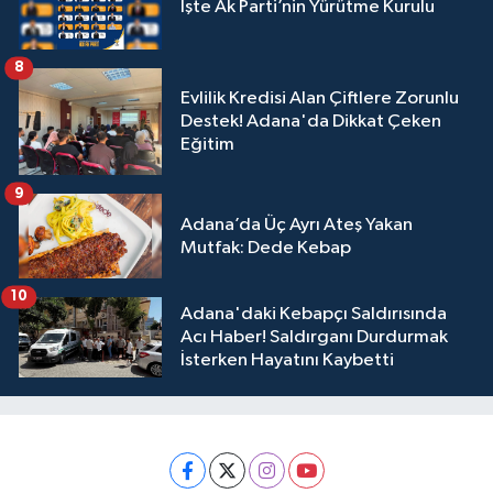
İşte Ak Parti’nin Yürütme Kurulu
8
Evlilik Kredisi Alan Çiftlere Zorunlu
Destek! Adana'da Dikkat Çeken
Eğitim
9
Adana’da Üç Ayrı Ateş Yakan
Mutfak: Dede Kebap
10
Adana'daki Kebapçı Saldırısında
Acı Haber! Saldırganı Durdurmak
İsterken Hayatını Kaybetti