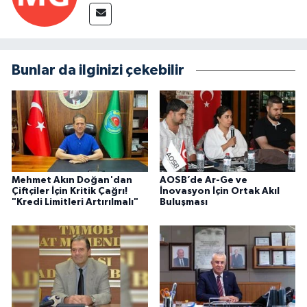
Bunlar da ilginizi çekebilir
Mehmet Akın Doğan'dan
AOSB’de Ar-Ge ve
Çiftçiler İçin Kritik Çağrı!
İnovasyon İçin Ortak Akıl
"Kredi Limitleri Artırılmalı"
Buluşması