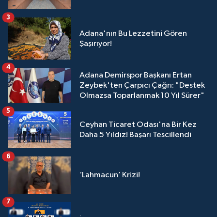
3
Adana'nın Bu Lezzetini Gören
Şaşırıyor!
4
Adana Demirspor Başkanı Ertan
Zeybek'ten Çarpıcı Çağrı: "Destek
Olmazsa Toparlanmak 10 Yıl Sürer"
5
Ceyhan Ticaret Odası'na Bir Kez
Daha 5 Yıldız! Başarı Tescillendi
6
‘Lahmacun’ Krizi!
7