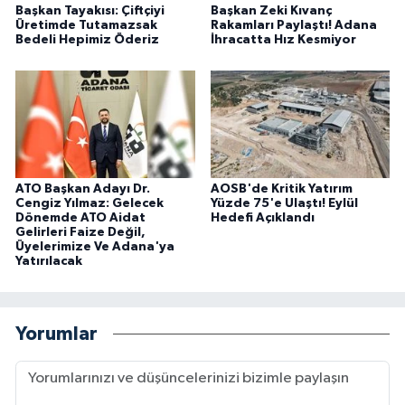
Başkan Tayakısı: Çiftçiyi
Başkan Zeki Kıvanç
Üretimde Tutamazsak
Rakamları Paylaştı! Adana
Bedeli Hepimiz Öderiz
İhracatta Hız Kesmiyor
ATO Başkan Adayı Dr.
AOSB'de Kritik Yatırım
Cengiz Yılmaz: Gelecek
Yüzde 75'e Ulaştı! Eylül
Dönemde ATO Aidat
Hedefi Açıklandı
Gelirleri Faize Değil,
Üyelerimize Ve Adana'ya
Yatırılacak
Yorumlar