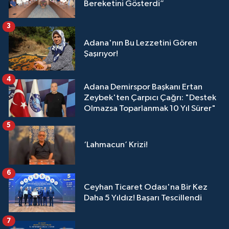
Bereketini Gösterdi”
3
Adana'nın Bu Lezzetini Gören
Şaşırıyor!
4
Adana Demirspor Başkanı Ertan
Zeybek'ten Çarpıcı Çağrı: "Destek
Olmazsa Toparlanmak 10 Yıl Sürer"
5
‘Lahmacun’ Krizi!
6
Ceyhan Ticaret Odası'na Bir Kez
Daha 5 Yıldız! Başarı Tescillendi
7