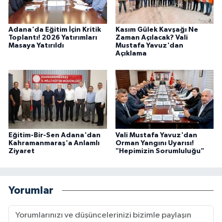
Adana'da Eğitim İçin Kritik
Kasım Gülek Kavşağı Ne
Toplantı! 2026 Yatırımları
Zaman Açılacak? Vali
Masaya Yatırıldı
Mustafa Yavuz'dan
Açıklama
Eğitim-Bir-Sen Adana'dan
Vali Mustafa Yavuz'dan
Kahramanmaraş'a Anlamlı
Orman Yangını Uyarısı!
Ziyaret
"Hepimizin Sorumluluğu"
Yorumlar