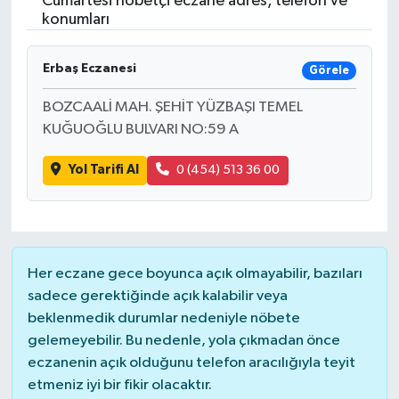
Cumartesi nöbetçi eczane adres, telefon ve
konumları
Resmi İlanlar
Erbaş Eczanesi
Görele
BOZCAALİ MAH. ŞEHİT YÜZBAŞI TEMEL
KUĞUOĞLU BULVARI NO:59 A
Yol Tarifi Al
0 (454) 513 36 00
Her eczane gece boyunca açık olmayabilir, bazıları
sadece gerektiğinde açık kalabilir veya
beklenmedik durumlar nedeniyle nöbete
gelemeyebilir. Bu nedenle, yola çıkmadan önce
eczanenin açık olduğunu telefon aracılığıyla teyit
etmeniz iyi bir fikir olacaktır.