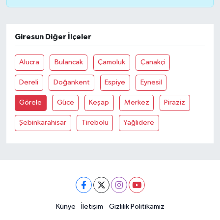
Giresun Diğer İlçeler
Alucra
Bulancak
Çamoluk
Çanakçi
Dereli
Doğankent
Espiye
Eynesil
Görele
Güce
Keşap
Merkez
Piraziz
Şebinkarahisar
Tirebolu
Yağlidere
Künye
İletişim
Gizlilik Politikamız