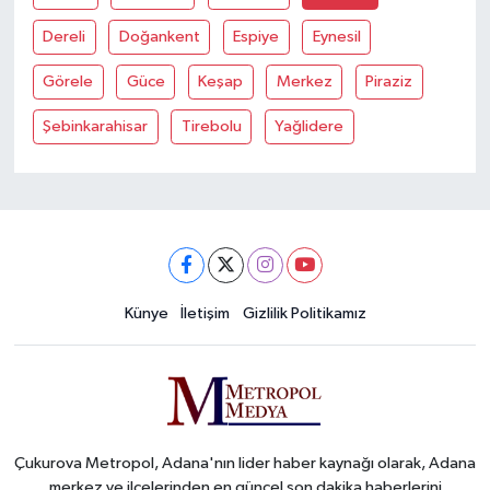
Dereli
Doğankent
Espiye
Eynesil
Görele
Güce
Keşap
Merkez
Piraziz
Şebinkarahisar
Tirebolu
Yağlidere
Künye
İletişim
Gizlilik Politikamız
Çukurova Metropol, Adana'nın lider haber kaynağı olarak, Adana
merkez ve ilçelerinden en güncel son dakika haberlerini