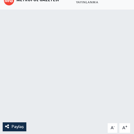
METROPOL GAZETESI
YAYINLANMA
Paylaş
-
+
A
A