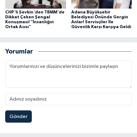
CHP'li Şevkin'den TBMM'de
Adana Büyükşehir
Dikkat Çeken Şengal
Belediyesi Önünde Gergin
Konuşması! "İnsanlığın
Anlar! Servisçiler İle
Ortak Acısı"
Güvenlik Karşı Karşıya Geldi
Yorumlar
Gönder