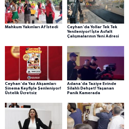
Mahkum Yakınları Af İstedi
Ceyhan'da Yollar Tek Tek
Yenileniyor! İşte Asfalt
Çalışmalarının Yeni Adresi
Ceyhan'da Yaz Akşamları
Adana'da Taziye Evinde
Sinema Keyfiyle Şenleniyor!
Silahlı Dehşet! Yaşanan
Üstelik Ücretsiz
Panik Kamerada