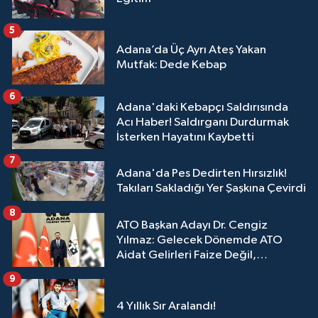
5
Adana’da Üç Ayrı Ateş Yakan
Mutfak: Dede Kebap
6
Adana'daki Kebapçı Saldırısında
Acı Haber! Saldırganı Durdurmak
İsterken Hayatını Kaybetti
7
Adana'da Pes Dedirten Hırsızlık!
Takıları Sakladığı Yer Şaşkına Çevirdi
8
ATO Başkan Adayı Dr. Cengiz
Yılmaz: Gelecek Dönemde ATO
Aidat Gelirleri Faize Değil,
Üyelerimize Ve Adana'ya Yatırılacak
9
4 Yıllık Sır Aralandı!