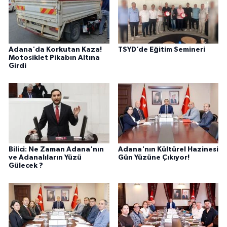
Adana'da Korkutan Kaza!
TSYD’de Eğitim Semineri
Motosiklet Pikabın Altına
Girdi
Bilici: Ne Zaman Adana'nın
Adana'nın Kültürel Hazinesi
ve Adanalıların Yüzü
Gün Yüzüne Çıkıyor!
Gülecek ?