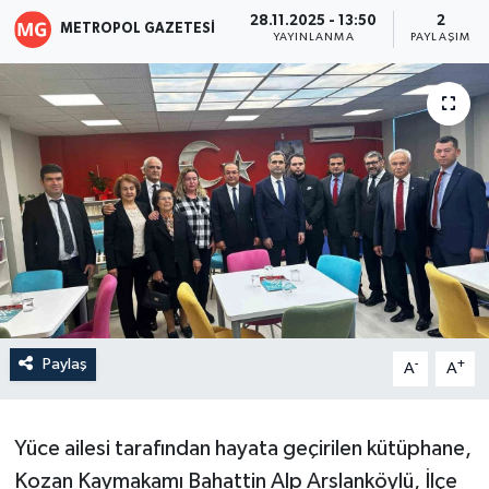
28.11.2025 - 13:50
2
METROPOL GAZETESI
YAYINLANMA
PAYLAŞIM
Paylaş
-
+
A
A
Yüce ailesi tarafından hayata geçirilen kütüphane,
Kozan Kaymakamı Bahattin Alp Arslanköylü, İlçe