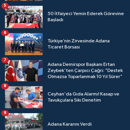
5
50 İtfaiyeci Yemin Ederek Görevine
Başladı
6
Türkiye’nin Zirvesinde Adana
Ticaret Borsası
7
Adana Demirspor Başkanı Ertan
Zeybek'ten Çarpıcı Çağrı: "Destek
Olmazsa Toparlanmak 10 Yıl Sürer"
8
Ceyhan'da Gıda Alarmı! Kasap ve
Tavukçulara Sıkı Denetim
9
Adana Kararını Verdi