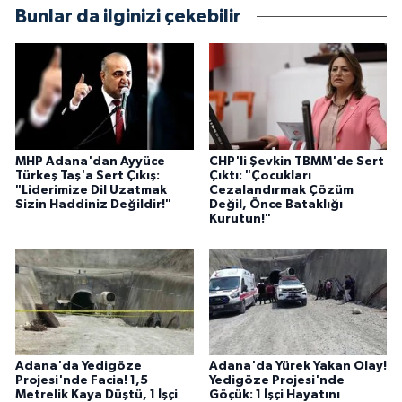
Bunlar da ilginizi çekebilir
MHP Adana'dan Ayyüce
CHP'li Şevkin TBMM'de Sert
Türkeş Taş'a Sert Çıkış:
Çıktı: "Çocukları
"Liderimize Dil Uzatmak
Cezalandırmak Çözüm
Sizin Haddiniz Değildir!"
Değil, Önce Bataklığı
Kurutun!"
Adana'da Yedigöze
Adana'da Yürek Yakan Olay!
Projesi'nde Facia! 1,5
Yedigöze Projesi'nde
Metrelik Kaya Düştü, 1 İşçi
Göçük: 1 İşçi Hayatını