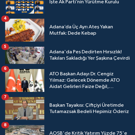
İşte Ak Parti’nin Yürütme Kurulu
4
Adana’da Üç Ayrı Ateş Yakan
Mutfak: Dede Kebap
5
Adana'da Pes Dedirten Hırsızlık!
Takıları Sakladığı Yer Şaşkına Çevirdi
6
ATO Başkan Adayı Dr. Cengiz
Yılmaz: Gelecek Dönemde ATO
Aidat Gelirleri Faize Değil,
Üyelerimize Ve Adana'ya Yatırılacak
7
Başkan Tayakısı: Çiftçiyi Üretimde
Tutamazsak Bedeli Hepimiz Öderiz
8
AOSB'de Kritik Yatırım Yüzde 75'e