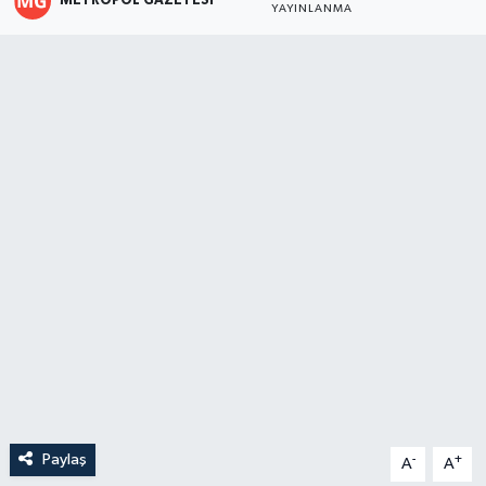
METROPOL GAZETESI
YAYINLANMA
Paylaş
-
+
A
A