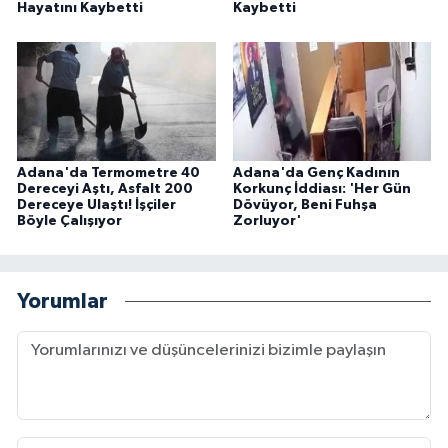
Hayatını Kaybetti
Kaybetti
Adana'da Termometre 40
Adana'da Genç Kadının
Dereceyi Aştı, Asfalt 200
Korkunç İddiası: 'Her Gün
Dereceye Ulaştı! İşçiler
Dövüyor, Beni Fuhşa
Böyle Çalışıyor
Zorluyor'
Yorumlar