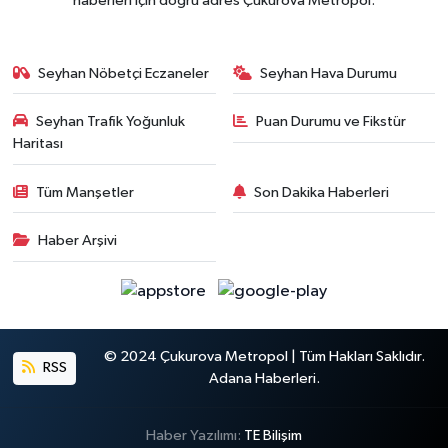
haberleri için doğru adres Çukurova Metropol.
Seyhan Nöbetçi Eczaneler
Seyhan Hava Durumu
Seyhan Trafik Yoğunluk
Puan Durumu ve Fikstür
Haritası
Tüm Manşetler
Son Dakika Haberleri
Haber Arşivi
© 2024 Çukurova Metropol | Tüm Hakları Saklıdır.
RSS
Adana Haberleri.
Haber Yazılımı:
TE Bilişim