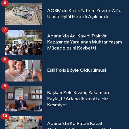
6
AOSB'de Kritik Yatırım Yüzde 75'e
Ulaştı! Eylül Hedefi Açıklandı
7
Adana'da Acı Kayıp! Traktör
Kazasında Yaralanan Muhtar Yaşam
Mücadelesini Kaybetti
8
Eski Polis Böyle Öldürülmüş!
9
Başkan Zeki Kıvanç Rakamları
Paylaştı! Adana İhracatta Hız
Kesmiyor
10
Adana'da Korkutan Kaza!