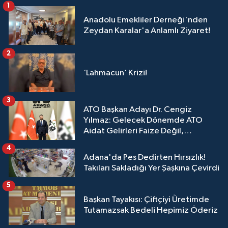
1
Anadolu Emekliler Derneği'nden
Zeydan Karalar'a Anlamlı Ziyaret!
2
‘Lahmacun’ Krizi!
3
ATO Başkan Adayı Dr. Cengiz
Yılmaz: Gelecek Dönemde ATO
Aidat Gelirleri Faize Değil,
Üyelerimize Ve Adana'ya Yatırılacak
4
Adana'da Pes Dedirten Hırsızlık!
Takıları Sakladığı Yer Şaşkına Çevirdi
5
Başkan Tayakısı: Çiftçiyi Üretimde
Tutamazsak Bedeli Hepimiz Öderiz