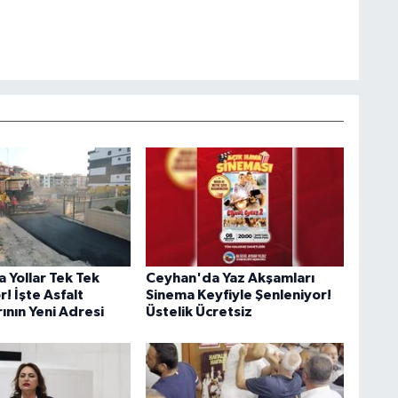
 Yollar Tek Tek
Ceyhan'da Yaz Akşamları
r! İşte Asfalt
Sinema Keyfiyle Şenleniyor!
ının Yeni Adresi
Üstelik Ücretsiz