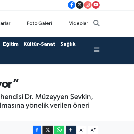
arlar
Foto Galeri
Videolar
Eğitim
Kültür-Sanat
Sağlık
yor”
ühendisi Dr. Müzeyyen Şevkin,
masına yönelik verilen öneri
-
+
A
A