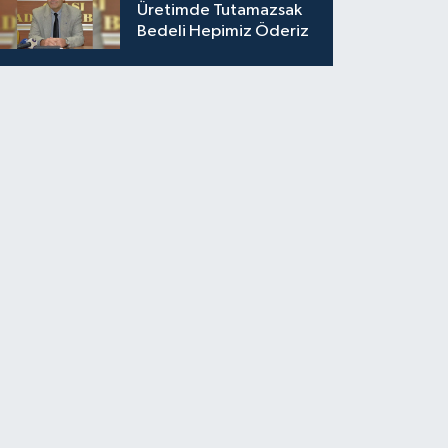
Adana'ya Yatırılacak
Üretimde Tutamazsak
Bedeli Hepimiz Öderiz