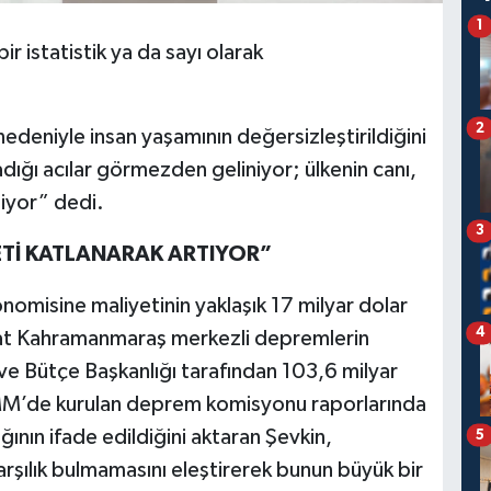
1
r istatistik ya da sayı olarak
2
nedeniyle insan yaşamının değersizleştirildiğini
adığı acılar görmezden geliniyor; ülkenin canı,
liyor” dedi.
3
Tİ KATLANARAK ARTIYOR”
misine maliyetinin yaklaşık 17 milyar dolar
4
bat Kahramanmaraş merkezli depremlerin
ve Bütçe Başkanlığı tarafından 103,6 milyar
TBMM’de kurulan deprem komisyonu raporlarında
ğının ifade edildiğini aktaran Şevkin,
5
arşılık bulmamasını eleştirerek bunun büyük bir