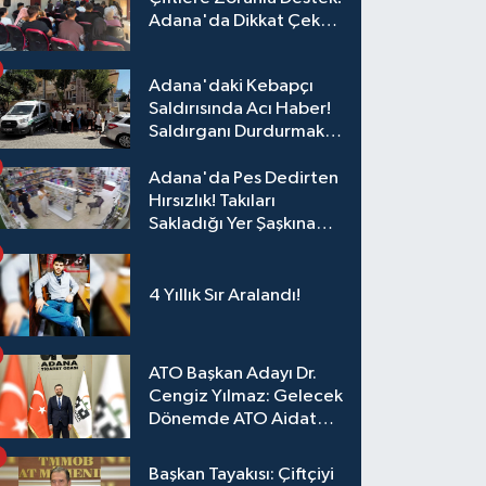
Adana'da Dikkat Çeken
Eğitim
Adana'daki Kebapçı
Saldırısında Acı Haber!
Saldırganı Durdurmak
İsterken Hayatını
Kaybetti
Adana'da Pes Dedirten
Hırsızlık! Takıları
Sakladığı Yer Şaşkına
Çevirdi
4 Yıllık Sır Aralandı!
ATO Başkan Adayı Dr.
Cengiz Yılmaz: Gelecek
Dönemde ATO Aidat
Gelirleri Faize Değil,
Üyelerimize Ve
Başkan Tayakısı: Çiftçiyi