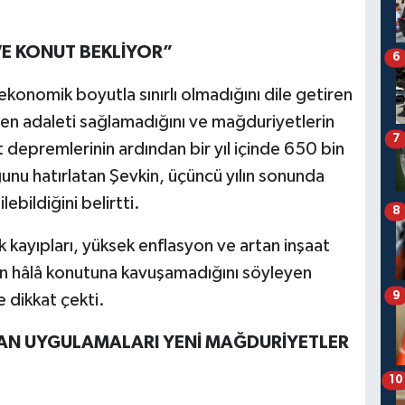
E KONUT BEKLİYOR”
6
 ekonomik boyutla sınırlı olmadığını dile getiren
en adaleti sağlamadığını ve mağduriyetlerin
7
t depremlerinin ardından bir yıl içinde 650 bin
nu hatırlatan Şevkin, üçüncü yılın sonunda
ebildiğini belirtti.
8
ak kayıpları, yüksek enflasyon ve artan inşaat
şın hâlâ konutuna kavuşamadığını söyleyen
9
 dikkat çekti.
LAN UYGULAMALARI YENİ MAĞDURİYETLER
10