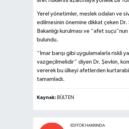
afet risklerini azaltmaya yönelik bir fo
Yerel yönetimler, meslek odaları ve siv
edilmesinin önemine dikkat çeken Dr. Ş
Bakanlığı kurulması ve “afet suçu”nun
bulundu.
“İmar barışı gibi uygulamalarla riskli y
vazgeçilmelidir” diyen Dr. Şevkin, kon
vererek bu ülkeyi afetlerden kurtarabil
tamamladı.
Kaynak:
BÜLTEN
EDITÖR HAKKINDA