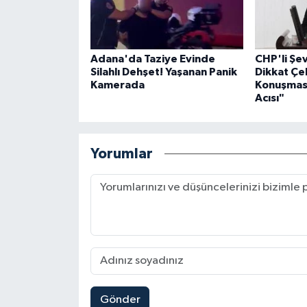
Adana'da Taziye Evinde
CHP'li Ş
Silahlı Dehşet! Yaşanan Panik
Dikkat Çe
Kamerada
Konuşması
Acısı"
Yorumlar
Gönder