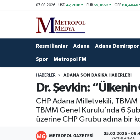
47,7106
55,1652
64,4046
07-08-2026
USD
EUR
GBP
Siyaset
Yazarlar
Seyhan Nöbetçi Eczaneler
Ekonomi
Foto Galeri
Seyhan Hava Durumu
Resmi İlanlar
Adana
Adana Demirspor
Sağlık
Videolar
Seyhan Trafik Yoğunluk Haritası
Spor
Metropol FM
Spor
Süper Lig Puan Durumu ve Fikstür
HABERLER
ADANA SON DAKIKA HABERLERI
Dr. Şevkin: “Ülkenin
Özel Haberler
Tüm Manşetler
CHP Adana Milletvekili, TBMM B
Yerel Yönetim
Son Dakika Haberleri
TBMM Genel Kurulu’nda 6 Şubat 
üzerine CHP Grubu adına bir k
Kültür-Sanat
Haber Arşivi
05.02.2026 - 09:
Magazin
METROPOL GAZETESI
YAYINLANMA