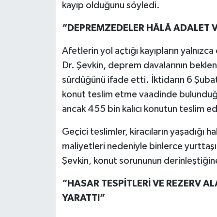
kayıp olduğunu söyledi.
“DEPREMZEDELER HÂLÂ ADALET V
Afetlerin yol açtığı kayıpların yalnızca
Dr. Şevkin, deprem davalarının beklen
sürdüğünü ifade etti. İktidarın 6 Şuba
konut teslim etme vaadinde bulunduğu
ancak 455 bin kalıcı konutun teslim edil
Geçici teslimler, kiracıların yaşadığı h
maliyetleri nedeniyle binlerce yurtta
Şevkin, konut sorununun derinleştiğine
“HASAR TESPİTLERİ VE REZERV A
YARATTI”