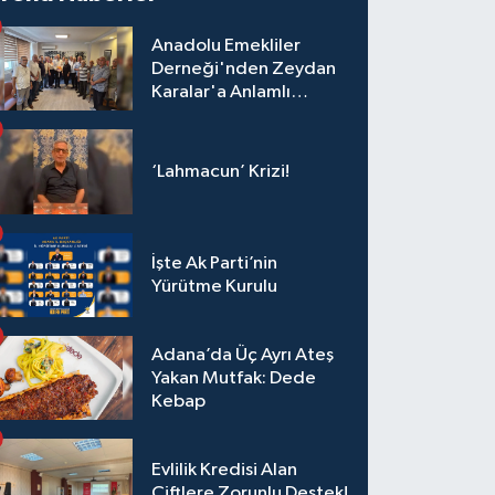
Anadolu Emekliler
Derneği'nden Zeydan
Karalar'a Anlamlı
Ziyaret!
‘Lahmacun’ Krizi!
İşte Ak Parti’nin
Yürütme Kurulu
Adana’da Üç Ayrı Ateş
Yakan Mutfak: Dede
Kebap
Evlilik Kredisi Alan
Çiftlere Zorunlu Destek!