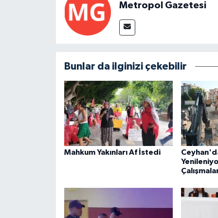
Metropol Gazetesi
Bunlar da ilginizi çekebilir
Mahkum Yakınları Af İstedi
Ceyhan'da
Yenileniyo
Çalışmalar