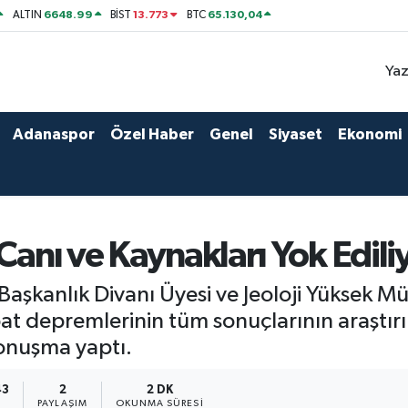
6648.99
13.773
65.130,04
ALTIN
BİST
BTC
Yaz
Adanaspor
Özel Haber
Genel
Siyaset
Ekonomi
 Canı ve Kaynakları Yok Edili
aşkanlık Divanı Üyesi ve Jeoloji Yüksek M
depremlerinin tüm sonuçlarının araştırıl
onuşma yaptı.
43
2
2 DK
PAYLAŞIM
OKUNMA SÜRESI