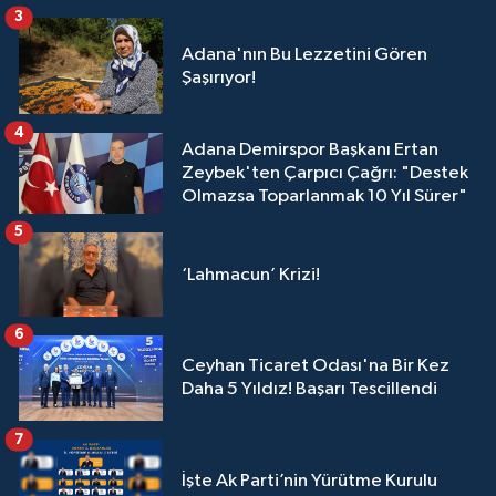
3
Adana'nın Bu Lezzetini Gören
Şaşırıyor!
4
Adana Demirspor Başkanı Ertan
Zeybek'ten Çarpıcı Çağrı: "Destek
Olmazsa Toparlanmak 10 Yıl Sürer"
5
‘Lahmacun’ Krizi!
6
Ceyhan Ticaret Odası'na Bir Kez
Daha 5 Yıldız! Başarı Tescillendi
7
İşte Ak Parti’nin Yürütme Kurulu