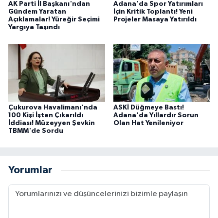
AK Parti İl Başkanı'ndan
Adana'da Spor Yatırımları
Gündem Yaratan
İçin Kritik Toplantı! Yeni
Açıklamalar! Yüreğir Seçimi
Projeler Masaya Yatırıldı
Yargıya Taşındı
Çukurova Havalimanı'nda
ASKİ Düğmeye Bastı!
100 Kişi İşten Çıkarıldı
Adana'da Yıllardır Sorun
İddiası! Müzeyyen Şevkin
Olan Hat Yenileniyor
TBMM'de Sordu
Yorumlar