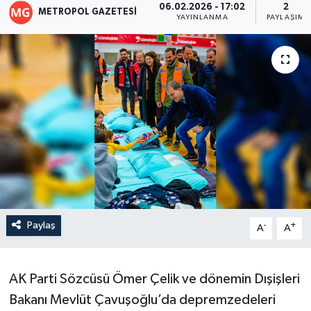
06.02.2026 - 17:02
2
METROPOL GAZETESI
YAYINLANMA
PAYLAŞIM
Paylaş
-
+
A
A
AK Parti Sözcüsü Ömer Çelik ve dönemin Dışişleri
Bakanı Mevlüt Çavuşoğlu’da depremzedeleri