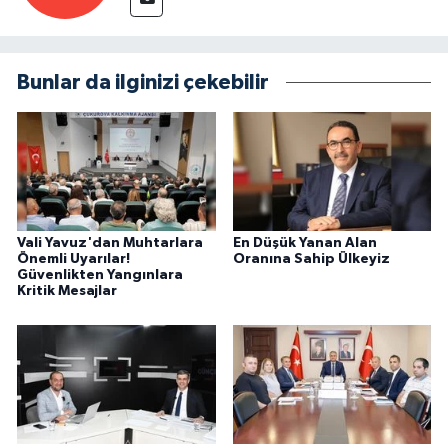
Bunlar da ilginizi çekebilir
Vali Yavuz'dan Muhtarlara
En Düşük Yanan Alan
Önemli Uyarılar!
Oranına Sahip Ülkeyiz
Güvenlikten Yangınlara
Kritik Mesajlar