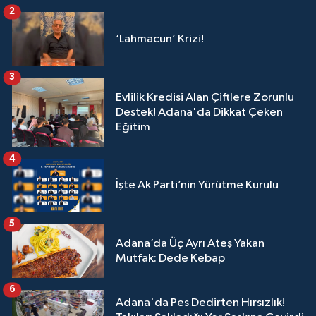
2
‘Lahmacun’ Krizi!
3
Evlilik Kredisi Alan Çiftlere Zorunlu
Destek! Adana'da Dikkat Çeken
Eğitim
4
İşte Ak Parti’nin Yürütme Kurulu
5
Adana’da Üç Ayrı Ateş Yakan
Mutfak: Dede Kebap
6
Adana'da Pes Dedirten Hırsızlık!