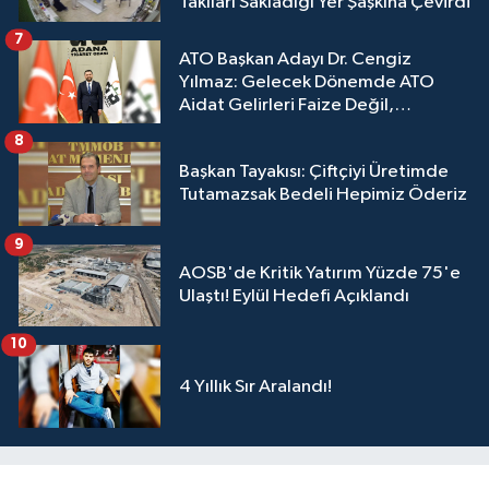
Takıları Sakladığı Yer Şaşkına Çevirdi
7
ATO Başkan Adayı Dr. Cengiz
Yılmaz: Gelecek Dönemde ATO
Aidat Gelirleri Faize Değil,
Üyelerimize Ve Adana'ya Yatırılacak
8
Başkan Tayakısı: Çiftçiyi Üretimde
Tutamazsak Bedeli Hepimiz Öderiz
9
AOSB'de Kritik Yatırım Yüzde 75'e
Ulaştı! Eylül Hedefi Açıklandı
10
4 Yıllık Sır Aralandı!