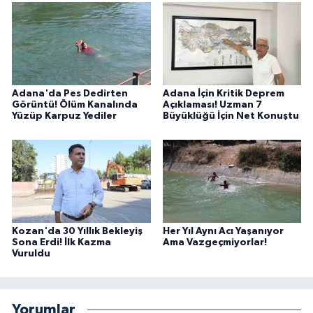
Adana'da Pes Dedirten
Adana İçin Kritik Deprem
Görüntü! Ölüm Kanalında
Açıklaması! Uzman 7
Yüzüp Karpuz Yediler
Büyüklüğü İçin Net Konuştu
Kozan'da 30 Yıllık Bekleyiş
Her Yıl Aynı Acı Yaşanıyor
Sona Erdi! İlk Kazma
Ama Vazgeçmiyorlar!
Vuruldu
Yorumlar