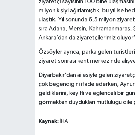
ziyaretçi sayısının 100 bine ulaşmasını 
milyon kişiyi ağırlamıştık, bu yıl ise h
ulaştık. Yıl sonunda 6,5 milyon ziyare
sıra Adana, Mersin, Kahramanmaraş, Şan
Ankara’dan da ziyaretçilerimiz oluyor
Özsöyler ayrıca, parka gelen turistler
ziyaret sonrası kent merkezinde alışver
Diyarbakır’dan ailesiyle gelen ziyaret
çok beğendiğini ifade ederken, Aynur 
geldiklerini, keyifli ve eğlenceli bir g
görmekten duydukları mutluluğu dile g
Kaynak:
İHA