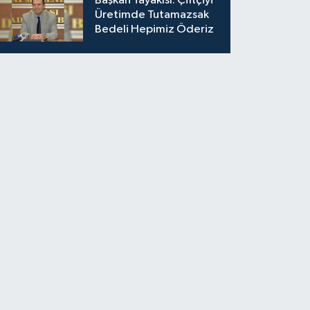
Başkan Tayakısı: Çiftçiyi
Üretimde Tutamazsak
Bedeli Hepimiz Öderiz