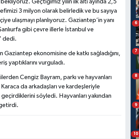
bekliyoruz. Geçtiğimiz yılın ilk altı ayında 2,5
edefimizi 3 milyon olarak belirledik ve bu sayıya
tçiye ulaşmayı planlıyoruz. Gaziantep’in yanı
6
lıurfa gibi çevre illerle İstanbul ve
" dedi.
7
in Gaziantep ekonomisine de katkı sağladığını,
iş yaptıklarını vurguladı.
8
çilerden Cengiz Bayram, parkı ve hayvanları
Karaca da arkadaşları ve kardeşleriyle
ün geçirdiklerini söyledi. Hayvanları yakından
etirdi.
9
10