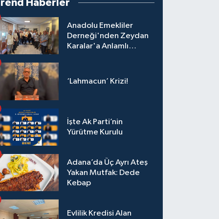
Trend Haberler
Anadolu Emekliler
Derneği'nden Zeydan
Karalar'a Anlamlı
Ziyaret!
‘Lahmacun’ Krizi!
İşte Ak Parti’nin
Yürütme Kurulu
Adana’da Üç Ayrı Ateş
Yakan Mutfak: Dede
Kebap
Evlilik Kredisi Alan