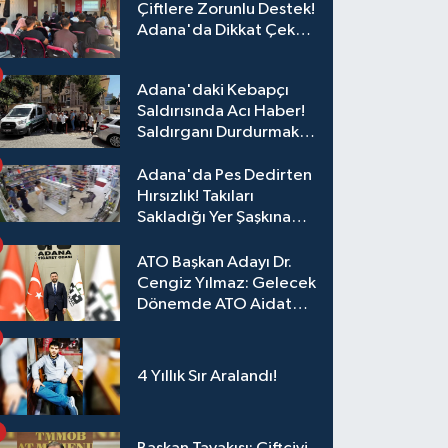
Çiftlere Zorunlu Destek!
Adana'da Dikkat Çeken
Eğitim
Adana'daki Kebapçı
Saldırısında Acı Haber!
Saldırganı Durdurmak
İsterken Hayatını
Kaybetti
Adana'da Pes Dedirten
Hırsızlık! Takıları
Sakladığı Yer Şaşkına
Çevirdi
ATO Başkan Adayı Dr.
Cengiz Yılmaz: Gelecek
Dönemde ATO Aidat
Gelirleri Faize Değil,
Üyelerimize Ve
Adana'ya Yatırılacak
4 Yıllık Sır Aralandı!