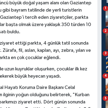
üncü büyük doğal yaşam alanı olan Gaziantep
1
gibi bayram tatilinde de yerli turistlerin
 Gaziantep’i tercih eden ziyaretçiler, parkta
anlar başta olmak üzere yaklaşık 350 türden 10
2
satı buldu.
ziyaret ettiği parkta, 4 günlük tatil sonunda
ürafa, fil, aslan, kaplan, ayı, zebra, yılan ve
3
rkta en çok çocuklar eğlendi.
 uzun kuyruklar oluşurken, çocuklar ilk kez
 çekerek büyük heyecan yaşadı.
4
l Hayatı Koruma Daire Başkanı Celal
 ilginin yoğun olduğunu belirterek, "Kurban
5
 parkımızı ziyaret etti. Dört günün sonunda