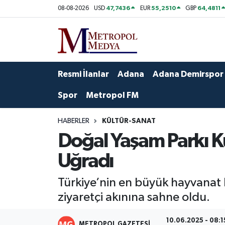
47,7436
55,2510
64,4811
08-08-2026
USD
EUR
GBP
Siyaset
Yazarlar
Seyhan Nöbetçi Eczaneler
Ekonomi
Foto Galeri
Seyhan Hava Durumu
Resmi İlanlar
Adana
Adana Demirspor
Sağlık
Videolar
Seyhan Trafik Yoğunluk Haritası
Spor
Metropol FM
Spor
Süper Lig Puan Durumu ve Fikstür
HABERLER
KÜLTÜR-SANAT
Doğal Yaşam Parkı K
Özel Haberler
Tüm Manşetler
Uğradı
Yerel Yönetim
Son Dakika Haberleri
Türkiye’nin en büyük hayvanat 
Kültür-Sanat
Haber Arşivi
ziyaretçi akınına sahne oldu.
Magazin
10.06.2025 - 08:1
METROPOL GAZETESI