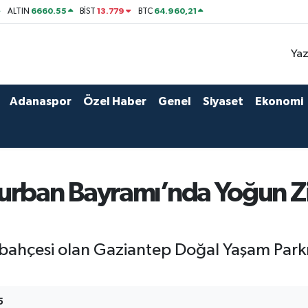
6660.55
13.779
64.960,21
ALTIN
BİST
BTC
Yaz
Adanaspor
Özel Haber
Genel
Siyaset
Ekonomi
urban Bayramı’nda Yoğun Zi
bahçesi olan Gaziantep Doğal Yaşam Parkı
5