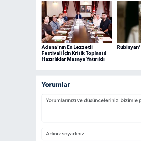
Adana'nın En Lezzetli
Rubinyan’
Festivali İçin Kritik Toplantı!
Hazırlıklar Masaya Yatırıldı
Yorumlar