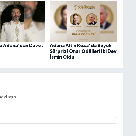
a Adana’dan Davet
Adana Altın Koza'da Büyük
Sürpriz! Onur Ödülleri İki Dev
İsmin Oldu