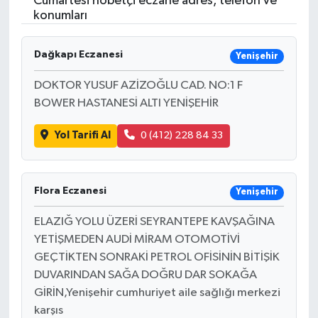
Cumartesi nöbetçi eczane adres, telefon ve
konumları
Resmi İlanlar
Dağkapı Eczanesi
Yenişehir
DOKTOR YUSUF AZİZOĞLU CAD. NO:1 F
BOWER HASTANESİ ALTI YENİŞEHİR
Yol Tarifi Al
0 (412) 228 84 33
Flora Eczanesi
Yenişehir
ELAZIĞ YOLU ÜZERİ SEYRANTEPE KAVŞAĞINA
YETİŞMEDEN AUDİ MİRAM OTOMOTİVİ
GEÇTİKTEN SONRAKİ PETROL OFİSİNİN BİTİŞİK
DUVARINDAN SAĞA DOĞRU DAR SOKAĞA
GİRİN,Yenişehir cumhuriyet aile sağlığı merkezi
karşıs