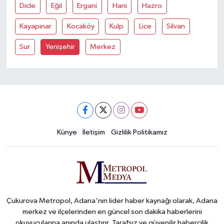
Dicle
Eğil
Ergani
Hani
Hazro
Kayapınar
Kocaköy
Kulp
Lice
Silvan
Sur
Yenişehir
Merkez
Künye
İletişim
Gizlilik Politikamız
Çukurova Metropol, Adana'nın lider haber kaynağı olarak, Adana
merkez ve ilçelerinden en güncel son dakika haberlerini
okuyucularına anında ulaştırır. Tarafsız ve güvenilir habercilik