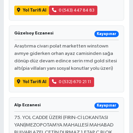
Yol Tarifi Al
0 (543) 447 84 83
Güzelsoy Eczanesi
Kayapınar
Araştırma civarı polat marketten winstown
avmye giderken orhan ayaz camisinden sağa
dönüp düz devam edince serin rmd gold sitesi
altı(pia villaları yanı sosyal konutlar yolu üzeri)
Yol Tarifi Al
0 (532) 670 21 11
Alp Eczanesi
Kayapınar
75. YOL CADDE ÜZERİ (FIRIN-Cİ LOKANTASI
YANI)MEZOPOTAMYA MAHALLESİ MAHABAD
BULVARI AZEL ÇETİN DURMAZ 1.ETAP C BLOK