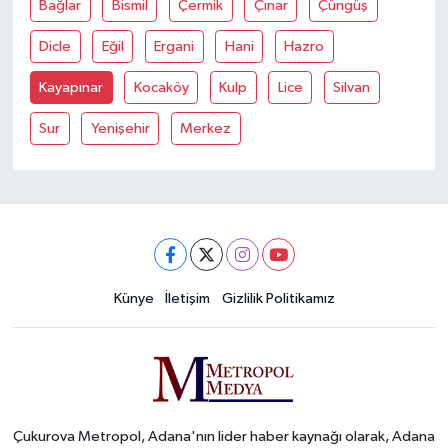
Bağlar
Bismil
Çermik
Çınar
Çüngüş
Dicle
Eğil
Ergani
Hani
Hazro
Kayapınar
Kocaköy
Kulp
Lice
Silvan
Sur
Yenişehir
Merkez
Künye
İletişim
Gizlilik Politikamız
Çukurova Metropol, Adana'nın lider haber kaynağı olarak, Adana