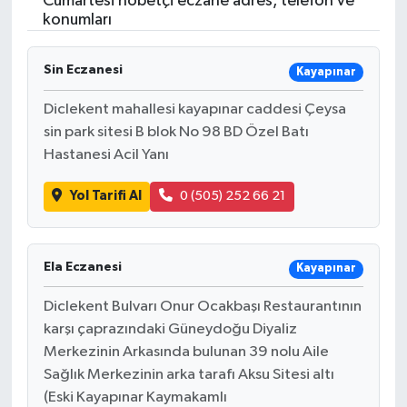
Cumartesi nöbetçi eczane adres, telefon ve
konumları
Resmi İlanlar
Sin Eczanesi
Kayapınar
Diclekent mahallesi kayapınar caddesi Çeysa
sin park sitesi B blok No 98 BD Özel Batı
Hastanesi Acil Yanı
Yol Tarifi Al
0 (505) 252 66 21
Ela Eczanesi
Kayapınar
Diclekent Bulvarı Onur Ocakbaşı Restaurantının
karşı çaprazındaki Güneydoğu Diyaliz
Merkezinin Arkasında bulunan 39 nolu Aile
Sağlık Merkezinin arka tarafı Aksu Sitesi altı
(Eski Kayapınar Kaymakamlı