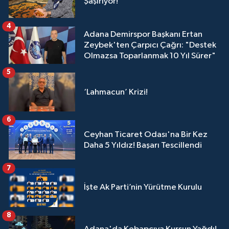
Şaşırıyor!
4
Adana Demirspor Başkanı Ertan
Zeybek'ten Çarpıcı Çağrı: "Destek
Olmazsa Toparlanmak 10 Yıl Sürer"
5
‘Lahmacun’ Krizi!
6
Ceyhan Ticaret Odası'na Bir Kez
Daha 5 Yıldız! Başarı Tescillendi
7
İşte Ak Parti’nin Yürütme Kurulu
8