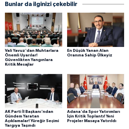
Bunlar da ilginizi çekebilir
Vali Yavuz'dan Muhtarlara
En Düşük Yanan Alan
Önemli Uyarılar!
Oranına Sahip Ülkeyiz
Güvenlikten Yangınlara
Kritik Mesajlar
AK Parti İl Başkanı'ndan
Adana'da Spor Yatırımları
Gündem Yaratan
İçin Kritik Toplantı! Yeni
Açıklamalar! Yüreğir Seçimi
Projeler Masaya Yatırıldı
Yargıya Taşındı