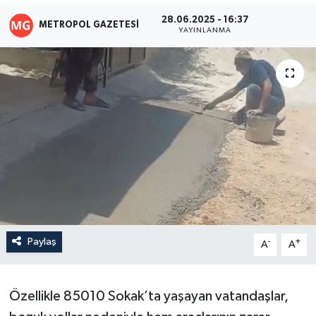
28.06.2025 - 16:37
METROPOL GAZETESI
YAYINLANMA
Paylaş
-
+
A
A
Özellikle 85010 Sokak’ta yaşayan vatandaşlar,