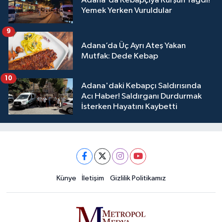
Adana'da Kebapçıya Kurşun Yağdı!
Yemek Yerken Vuruldular
9
Adana’da Üç Ayrı Ateş Yakan
Mutfak: Dede Kebap
10
Adana'daki Kebapçı Saldırısında
Acı Haber! Saldırganı Durdurmak
İsterken Hayatını Kaybetti
Künye
İletişim
Gizlilik Politikamız