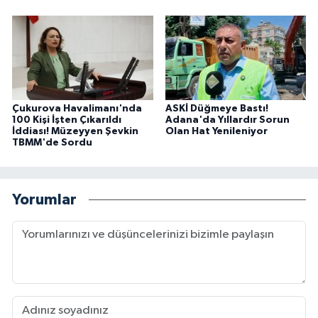
Çukurova Havalimanı'nda
ASKİ Düğmeye Bastı!
100 Kişi İşten Çıkarıldı
Adana'da Yıllardır Sorun
İddiası! Müzeyyen Şevkin
Olan Hat Yenileniyor
TBMM'de Sordu
Yorumlar