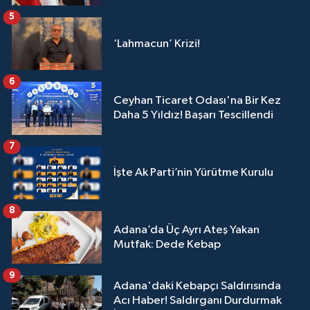
5
‘Lahmacun’ Krizi!
6
Ceyhan Ticaret Odası'na Bir Kez
Daha 5 Yıldız! Başarı Tescillendi
7
İşte Ak Parti’nin Yürütme Kurulu
8
Adana’da Üç Ayrı Ateş Yakan
Mutfak: Dede Kebap
9
Adana'daki Kebapçı Saldırısında
Acı Haber! Saldırganı Durdurmak