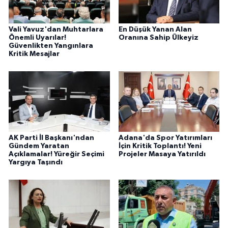
Vali Yavuz'dan Muhtarlara
En Düşük Yanan Alan
Önemli Uyarılar!
Oranına Sahip Ülkeyiz
Güvenlikten Yangınlara
Kritik Mesajlar
AK Parti İl Başkanı'ndan
Adana'da Spor Yatırımları
Gündem Yaratan
İçin Kritik Toplantı! Yeni
Açıklamalar! Yüreğir Seçimi
Projeler Masaya Yatırıldı
Yargıya Taşındı