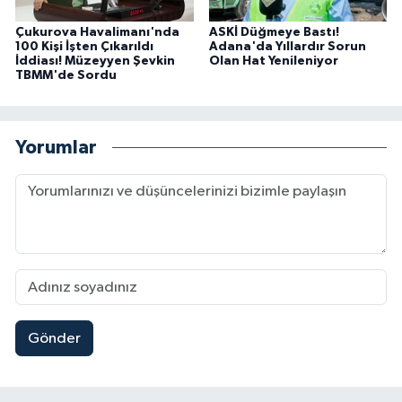
Çukurova Havalimanı'nda
ASKİ Düğmeye Bastı!
100 Kişi İşten Çıkarıldı
Adana'da Yıllardır Sorun
İddiası! Müzeyyen Şevkin
Olan Hat Yenileniyor
TBMM'de Sordu
Yorumlar
Gönder