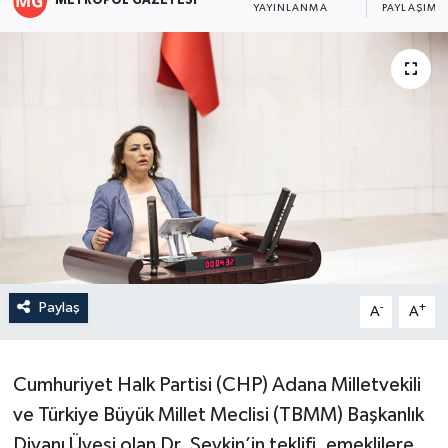
METROPOL GAZETESI
YAYINLANMA
PAYLAŞIM
Paylaş
-
+
A
A
Cumhuriyet Halk Partisi (CHP) Adana Milletvekili
ve Türkiye Büyük Millet Meclisi (TBMM) Başkanlık
Divanı Üyesi olan Dr. Şevkin’in teklifi, emeklilere