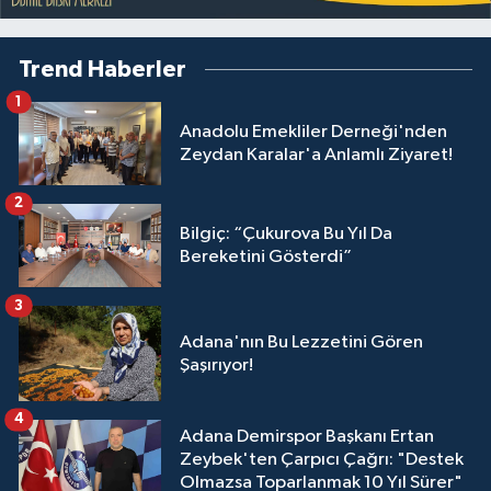
Trend Haberler
1
Anadolu Emekliler Derneği'nden
Zeydan Karalar'a Anlamlı Ziyaret!
2
Bilgiç: “Çukurova Bu Yıl Da
Bereketini Gösterdi”
3
Adana'nın Bu Lezzetini Gören
Şaşırıyor!
4
Adana Demirspor Başkanı Ertan
Zeybek'ten Çarpıcı Çağrı: "Destek
Olmazsa Toparlanmak 10 Yıl Sürer"