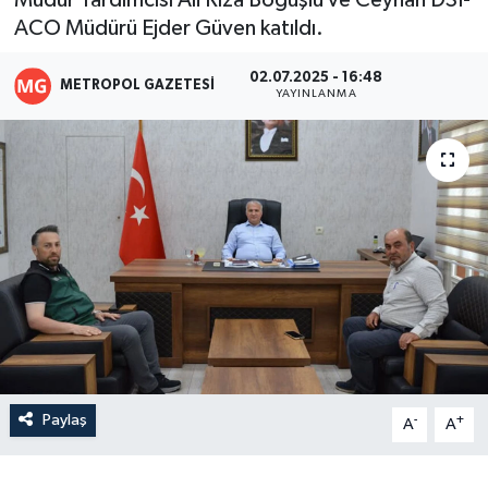
Müdür Yardımcısı Ali Rıza Boğuşlu ve Ceyhan DSİ-
ACO Müdürü Ejder Güven katıldı.
02.07.2025 - 16:48
METROPOL GAZETESI
YAYINLANMA
Paylaş
-
+
A
A