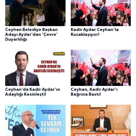
Ceyhan Belediye Başkan
Kadir Aydar Ceyhan'la
Adayı Aydar’dan ‘Çevre’
Kucaklaşıyor!
Duyarlılığı
Ceyhan’da Kadir Aydar'ın
Ceyhan, Kadir Aydar’ı
Adaylığı Kesinleşti!
Bağrına Bastı!