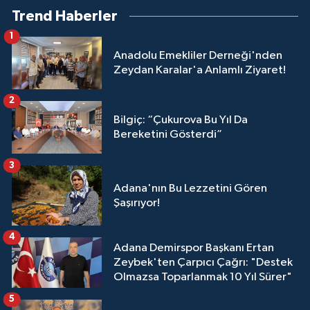
Trend Haberler
1
Anadolu Emekliler Derneği'nden
Zeydan Karalar'a Anlamlı Ziyaret!
2
Bilgiç: “Çukurova Bu Yıl Da
Bereketini Gösterdi”
3
Adana'nın Bu Lezzetini Gören
Şaşırıyor!
4
Adana Demirspor Başkanı Ertan
Zeybek'ten Çarpıcı Çağrı: "Destek
Olmazsa Toparlanmak 10 Yıl Sürer"
5