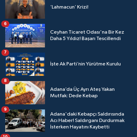
‘Lahmacun’ Krizi!
6
Ceyhan Ticaret Odası'na Bir Kez
Daha 5 Yıldız! Başarı Tescillendi
7
İşte Ak Parti’nin Yürütme Kurulu
8
Adana’da Üç Ayrı Ateş Yakan
Mutfak: Dede Kebap
9
Adana'daki Kebapçı Saldırısında
Acı Haber! Saldırganı Durdurmak
İsterken Hayatını Kaybetti
10