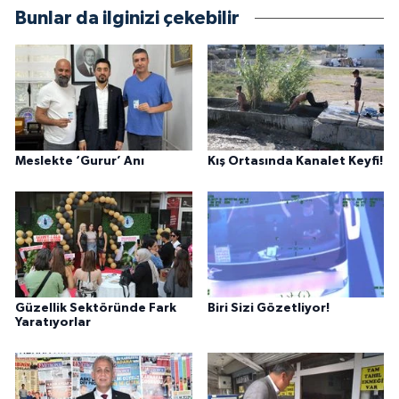
Bunlar da ilginizi çekebilir
Meslekte ‘Gurur’ Anı
Kış Ortasında Kanalet Keyfi!
Güzellik Sektöründe Fark
Biri Sizi Gözetliyor!
Yaratıyorlar