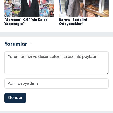
"Sarıçam’ı CHP’nin Kalesi
Barut: "Bedelini
Yapacağız"
Ödeyecekler!"
Yorumlar
Gönder