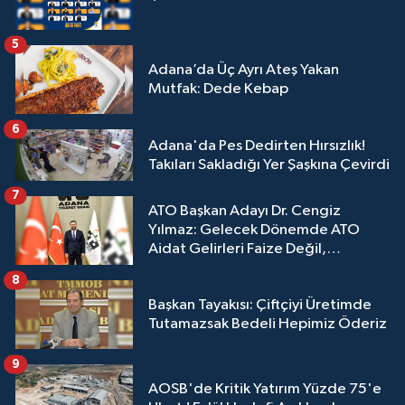
5
Adana’da Üç Ayrı Ateş Yakan
Mutfak: Dede Kebap
6
Adana'da Pes Dedirten Hırsızlık!
Takıları Sakladığı Yer Şaşkına Çevirdi
7
ATO Başkan Adayı Dr. Cengiz
Yılmaz: Gelecek Dönemde ATO
Aidat Gelirleri Faize Değil,
Üyelerimize Ve Adana'ya Yatırılacak
8
Başkan Tayakısı: Çiftçiyi Üretimde
Tutamazsak Bedeli Hepimiz Öderiz
9
AOSB'de Kritik Yatırım Yüzde 75'e