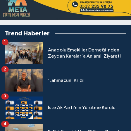
Trend Haberler
1
Anadolu Emekliler Derneği'nden
Zeydan Karalar'a Anlamlı Ziyaret!
2
‘Lahmacun’ Krizi!
3
İşte Ak Parti’nin Yürütme Kurulu
4