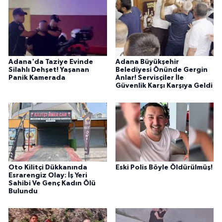
Adana'da Taziye Evinde
Adana Büyükşehir
Silahlı Dehşet! Yaşanan
Belediyesi Önünde Gergin
Panik Kamerada
Anlar! Servisçiler İle
Güvenlik Karşı Karşıya Geldi
Oto Kilitçi Dükkanında
Eski Polis Böyle Öldürülmüş!
Esrarengiz Olay: İş Yeri
Sahibi Ve Genç Kadın Ölü
Bulundu