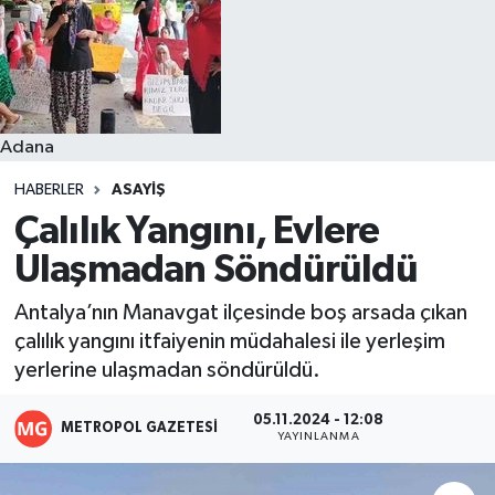
Resmi İlanlar
Adana
HABERLER
ASAYIŞ
Çalılık Yangını, Evlere
Ulaşmadan Söndürüldü
Antalya’nın Manavgat ilçesinde boş arsada çıkan
çalılık yangını itfaiyenin müdahalesi ile yerleşim
yerlerine ulaşmadan söndürüldü.
05.11.2024 - 12:08
METROPOL GAZETESI
YAYINLANMA