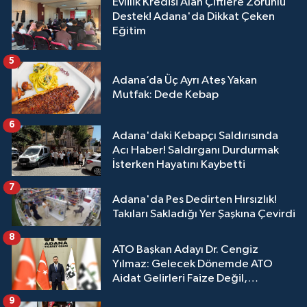
Evlilik Kredisi Alan Çiftlere Zorunlu
Destek! Adana'da Dikkat Çeken
Eğitim
5
Adana’da Üç Ayrı Ateş Yakan
Mutfak: Dede Kebap
6
Adana'daki Kebapçı Saldırısında
Acı Haber! Saldırganı Durdurmak
İsterken Hayatını Kaybetti
7
Adana'da Pes Dedirten Hırsızlık!
Takıları Sakladığı Yer Şaşkına Çevirdi
8
ATO Başkan Adayı Dr. Cengiz
Yılmaz: Gelecek Dönemde ATO
Aidat Gelirleri Faize Değil,
Üyelerimize Ve Adana'ya Yatırılacak
9