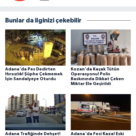
Bunlar da ilginizi çekebilir
Adana'da Pes Dedirten
Kozan'da Kaçak Tütün
Hırsızlık! Şüphe Çekmemek
Operasyonu! Polis
İçin Sandalyeye Oturdu
Baskınında Dikkat Çeken
Miktar Ele Geçirildi
Adana Trafiğinde Dehşet!
Adana'da Feci Kaza! Eski