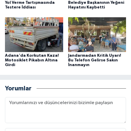
Yol Verme Tartışmasında
Belediye Başkanının Yeğeni
Testere İddiası
Hayatını Kaybetti
Adana'da Korkutan Kaza!
Jandarmadan Kritik Uyarı!
Motosiklet Pikabın Altına
Bu Telefon Gelirse Sakın
Girdi
İnanmayın
Yorumlar