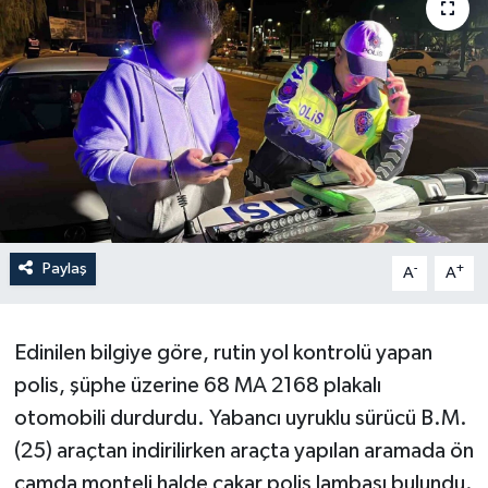
Paylaş
-
+
A
A
Edinilen bilgiye göre, rutin yol kontrolü yapan
polis, şüphe üzerine 68 MA 2168 plakalı
otomobili durdurdu. Yabancı uyruklu sürücü B.M.
(25) araçtan indirilirken araçta yapılan aramada ön
camda monteli halde çakar polis lambası bulundu.