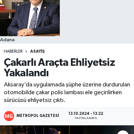
Resmi İlanlar
Adana
HABERLER
ASAYIŞ
Çakarlı Araçta Ehliyetsiz
Yakalandı
Aksaray’da uygulamada şüphe üzerine durdurulan
otomobilde çakar polis lambası ele geçirilirken
sürücüsü ehliyetsiz çıktı.
13.10.2024 - 13:22
METROPOL GAZETESI
YAYINLANMA