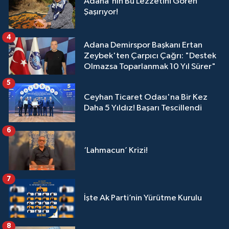
Adana'nın Bu Lezzetini Gören
Şaşırıyor!
4
Adana Demirspor Başkanı Ertan
Zeybek'ten Çarpıcı Çağrı: "Destek
Olmazsa Toparlanmak 10 Yıl Sürer"
5
Ceyhan Ticaret Odası'na Bir Kez
Daha 5 Yıldız! Başarı Tescillendi
6
‘Lahmacun’ Krizi!
7
İşte Ak Parti’nin Yürütme Kurulu
8