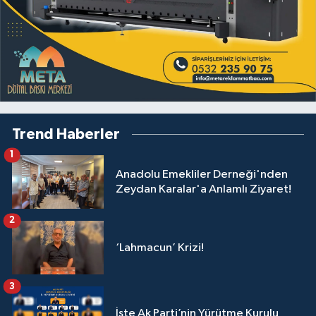
Trend Haberler
1
Anadolu Emekliler Derneği'nden
Zeydan Karalar'a Anlamlı Ziyaret!
2
‘Lahmacun’ Krizi!
3
İşte Ak Parti’nin Yürütme Kurulu