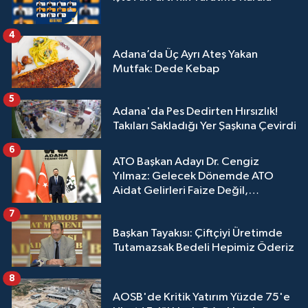
4
Adana’da Üç Ayrı Ateş Yakan
Mutfak: Dede Kebap
5
Adana'da Pes Dedirten Hırsızlık!
Takıları Sakladığı Yer Şaşkına Çevirdi
6
ATO Başkan Adayı Dr. Cengiz
Yılmaz: Gelecek Dönemde ATO
Aidat Gelirleri Faize Değil,
Üyelerimize Ve Adana'ya Yatırılacak
7
Başkan Tayakısı: Çiftçiyi Üretimde
Tutamazsak Bedeli Hepimiz Öderiz
8
AOSB'de Kritik Yatırım Yüzde 75'e