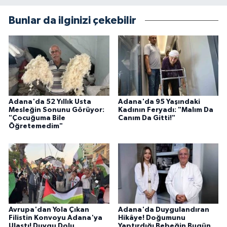
Bunlar da ilginizi çekebilir
Adana'da 52 Yıllık Usta
Adana'da 95 Yaşındaki
Mesleğin Sonunu Görüyor:
Kadının Feryadı: "Malım Da
"Çocuğuma Bile
Canım Da Gitti!"
Öğretemedim"
Avrupa'dan Yola Çıkan
Adana'da Duygulandıran
Filistin Konvoyu Adana'ya
Hikâye! Doğumunu
Ulaştı! Duygu Dolu
Yaptırdığı Bebeğin Bugün