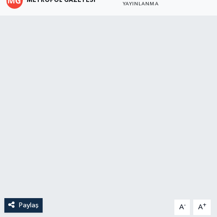
METROPOL GAZETESI
YAYINLANMA
Paylaş
-
+
A
A