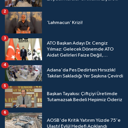
2
‘Lahmacun’ Krizi!
3
ATO Başkan Adayı Dr. Cengiz
Yılmaz: Gelecek Dönemde ATO
Aidat Gelirleri Faize Değil,
Üyelerimize Ve Adana'ya Yatırılacak
4
Adana'da Pes Dedirten Hırsızlık!
Takıları Sakladığı Yer Şaşkına Çevirdi
5
Başkan Tayakısı: Çiftçiyi Üretimde
Tutamazsak Bedeli Hepimiz Öderiz
6
AOSB'de Kritik Yatırım Yüzde 75'e
Ulaştı! Eylül Hedefi Açıklandı