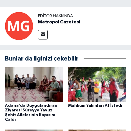
EDITÖR HAKKINDA
Metropol Gazetesi
Bunlar da ilginizi çekebilir
Adana’da Duygulandıran
Mahkum Yakınları Af İstedi
Ziyaret! Süreyya Yavuz
Şehit Ailelerinin Kapısını
Çaldı