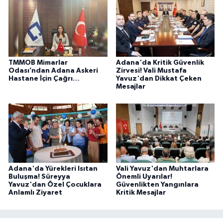
TMMOB Mimarlar
Adana'da Kritik Güvenlik
Odası’ndan Adana Askeri
Zirvesi! Vali Mustafa
Hastane İçin Çağrı…
Yavuz'dan Dikkat Çeken
Mesajlar
Adana'da Yürekleri Isıtan
Vali Yavuz'dan Muhtarlara
Buluşma! Süreyya
Önemli Uyarılar!
Yavuz'dan Özel Çocuklara
Güvenlikten Yangınlara
Anlamlı Ziyaret
Kritik Mesajlar