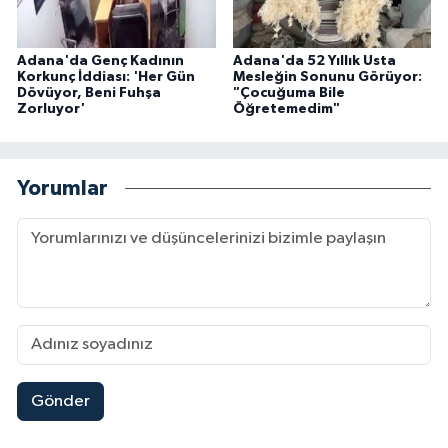
Adana'da Genç Kadının
Adana'da 52 Yıllık Usta
Korkunç İddiası: 'Her Gün
Mesleğin Sonunu Görüyor:
Dövüyor, Beni Fuhşa
"Çocuğuma Bile
Zorluyor'
Öğretemedim"
Yorumlar
Gönder