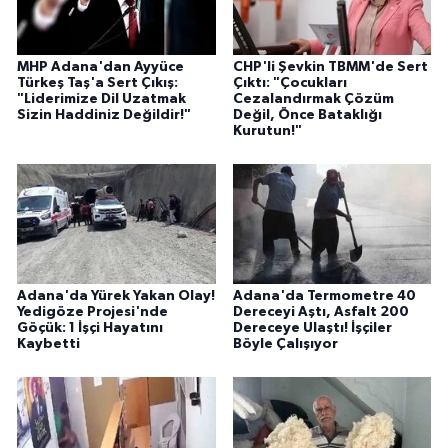
MHP Adana'dan Ayyüce
CHP'li Şevkin TBMM'de Sert
Türkeş Taş'a Sert Çıkış:
Çıktı: "Çocukları
"Liderimize Dil Uzatmak
Cezalandırmak Çözüm
Sizin Haddiniz Değildir!"
Değil, Önce Bataklığı
Kurutun!"
Adana'da Yürek Yakan Olay!
Adana'da Termometre 40
Yedigöze Projesi'nde
Dereceyi Aştı, Asfalt 200
Göçük: 1 İşçi Hayatını
Dereceye Ulaştı! İşçiler
Kaybetti
Böyle Çalışıyor