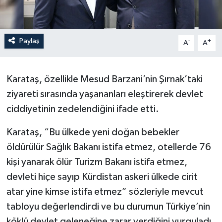
Paylaş
-
+
A
A
Karataş, özellikle Mesud Barzani’nin Şırnak’taki
ziyareti sırasında yaşananları eleştirerek devlet
ciddiyetinin zedelendiğini ifade etti.
Karataş, “Bu ülkede yeni doğan bebekler
öldürülür Sağlık Bakanı istifa etmez, otellerde 76
kişi yanarak ölür Turizm Bakanı istifa etmez,
devleti hiçe sayıp Kürdistan askeri ülkede cirit
atar yine kimse istifa etmez” sözleriyle mevcut
tabloyu değerlendirdi ve bu durumun Türkiye’nin
köklü devlet geleneğine zarar verdiğini vurguladı.