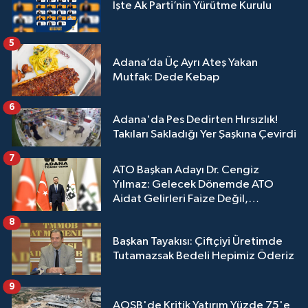
İşte Ak Parti’nin Yürütme Kurulu
5
Adana’da Üç Ayrı Ateş Yakan
Mutfak: Dede Kebap
6
Adana'da Pes Dedirten Hırsızlık!
Takıları Sakladığı Yer Şaşkına Çevirdi
7
ATO Başkan Adayı Dr. Cengiz
Yılmaz: Gelecek Dönemde ATO
Aidat Gelirleri Faize Değil,
Üyelerimize Ve Adana'ya Yatırılacak
8
Başkan Tayakısı: Çiftçiyi Üretimde
Tutamazsak Bedeli Hepimiz Öderiz
9
AOSB'de Kritik Yatırım Yüzde 75'e