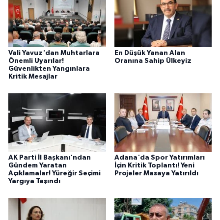
Vali Yavuz'dan Muhtarlara
En Düşük Yanan Alan
Önemli Uyarılar!
Oranına Sahip Ülkeyiz
Güvenlikten Yangınlara
Kritik Mesajlar
AK Parti İl Başkanı'ndan
Adana'da Spor Yatırımları
Gündem Yaratan
İçin Kritik Toplantı! Yeni
Açıklamalar! Yüreğir Seçimi
Projeler Masaya Yatırıldı
Yargıya Taşındı