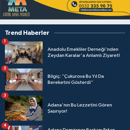
Trend Haberler
1
Anadolu Emekliler Derneği'nden
Zeydan Karalar'a Anlamlı Ziyaret!
2
Bilgiç: “Çukurova Bu Yıl Da
Bereketini Gösterdi”
3
Adana'nın Bu Lezzetini Gören
Şaşırıyor!
4