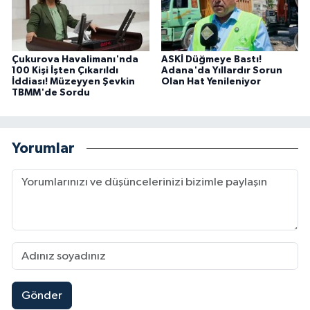
Çukurova Havalimanı'nda
ASKİ Düğmeye Bastı!
100 Kişi İşten Çıkarıldı
Adana'da Yıllardır Sorun
İddiası! Müzeyyen Şevkin
Olan Hat Yenileniyor
TBMM'de Sordu
Yorumlar
Gönder