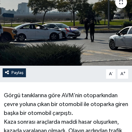
Paylaş
-
+
A
A
Görgü tanıklarına göre AVM’nin otoparkından
çevre yoluna çıkan bir otomobil ile otoparka giren
başka bir otomobil çarpıştı.
Kaza sonrası araçlarda maddi hasar oluşurken,
kazada yaralanan olmadı. Olayın ardından trafik