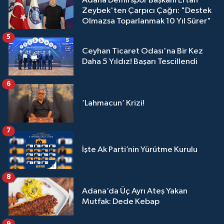
Adana Demirspor Başkanı Ertan
Zeybek'ten Çarpıcı Çağrı: "Destek
Olmazsa Toparlanmak 10 Yıl Sürer"
5
Ceyhan Ticaret Odası'na Bir Kez
Daha 5 Yıldız! Başarı Tescillendi
6
‘Lahmacun’ Krizi!
7
İşte Ak Parti’nin Yürütme Kurulu
8
Adana’da Üç Ayrı Ateş Yakan
Mutfak: Dede Kebap
9