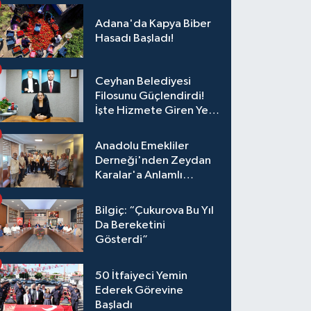
Adana'da Kapya Biber
Hasadı Başladı!
Ceyhan Belediyesi
Filosunu Güçlendirdi!
İşte Hizmete Giren Yeni
Araçlar
Anadolu Emekliler
Derneği'nden Zeydan
Karalar'a Anlamlı
Ziyaret!
Bilgiç: “Çukurova Bu Yıl
Da Bereketini
Gösterdi”
50 İtfaiyeci Yemin
Ederek Görevine
Başladı