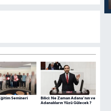
ğitim Semineri
Bilici: Ne Zaman Adana'nın ve
Adanalıların Yüzü Gülecek ?