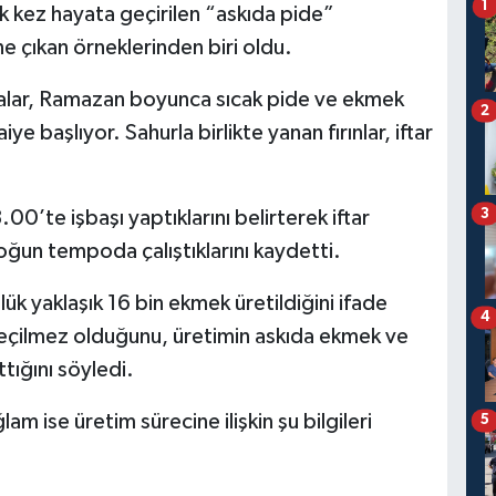
1
ilk kez hayata geçirilen “askıda pide”
e çıkan örneklerinden biri oldu.
alar, Ramazan boyunca sıcak pide ve ekmek
2
e başlıyor. Sahurla birlikte yanan fırınlar, iftar
3
00’te işbaşı yaptıklarını belirterek iftar
oğun tempoda çalıştıklarını kaydetti.
k yaklaşık 16 bin ekmek üretildiğini ifade
4
çilmez olduğunu, üretimin askıda ekmek ve
tığını söyledi.
m ise üretim sürecine ilişkin şu bilgileri
5