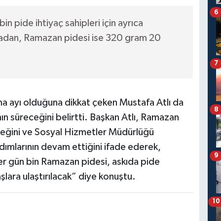
6
n pide ihtiyaç sahipleri için ayrıca
iradan, Ramazan pidesi ise 320 gram 20
7
 ayı olduğuna dikkat çeken Mustafa Atlı da
8
ın süreceğini belirtti. Başkan Atlı, Ramazan
eğini ve Sosyal Hizmetler Müdürlüğü
ardımlarının devam ettiğini ifade ederek,
9
her gün bin Ramazan pidesi, askıda pide
lara ulaştırılacak” diye konuştu.
10