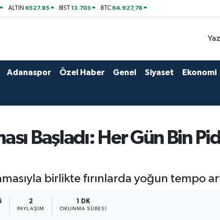
6527.85
13.703
64.927,78
ALTIN
BİST
BTC
Yaz
Adanaspor
Özel Haber
Genel
Siyaset
Ekonomi
sı Başladı: Her Gün Bin Pid
asıyla birlikte fırınlarda yoğun tempo art
6
2
1 DK
PAYLAŞIM
OKUNMA SÜRESI