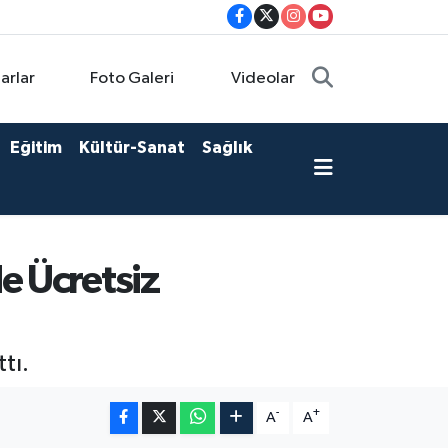
arlar
Foto Galeri
Videolar
Eğitim
Kültür-Sanat
Sağlık
e Ücretsiz
tı.
-
+
A
A