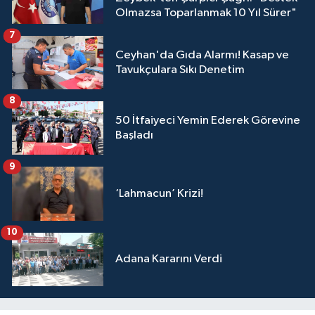
Olmazsa Toparlanmak 10 Yıl Sürer"
7
Ceyhan'da Gıda Alarmı! Kasap ve
Tavukçulara Sıkı Denetim
8
50 İtfaiyeci Yemin Ederek Görevine
Başladı
9
‘Lahmacun’ Krizi!
10
Adana Kararını Verdi