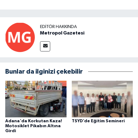
EDITÖR HAKKINDA
Metropol Gazetesi
Bunlar da ilginizi çekebilir
Adana'da Korkutan Kaza!
TSYD’de Eğitim Semineri
Motosiklet Pikabın Altına
Girdi