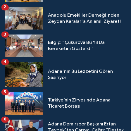
2
Anadolu Emekliler Derneği'nden
Zeydan Karalar'a Anlamlı Ziyaret!
3
Bilgiç: “Çukurova Bu Yıl Da
Bereketini Gösterdi”
4
Adana'nın Bu Lezzetini Gören
Şaşırıyor!
5
Türkiye’nin Zirvesinde Adana
Ticaret Borsası
6
Adana Demirspor Başkanı Ertan
Zeybek'ten Çarpıcı Çağrı: "Destek