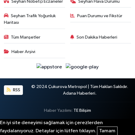
Seyhan Nöbetçi Eczaneler
Seyhan Hava Durumu
Seyhan Trafik Yoğunluk
Puan Durumu ve Fikstür
Haritası
Tüm Manşetler
Son Dakika Haberleri
Haber Arşivi
© 2024 Çukurova Metropol | Tüm Hakları Saklıdır.
RSS
Adana Haberleri.
Haber Yazılımı:
TE Bilişim
En iyi site deneyimi sağlamak için çerezlerden
faydalanıyoruz. Detaylar için lütfen tıklayın.
Tamam