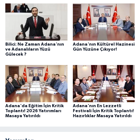
Bilici: Ne Zaman Adana'nın
Adana'nın Kültürel Hazinesi
ve Adanalıların Yüzü
Gün Yüzüne Çıkıyor!
Gülecek ?
Adana'da Eğitim İçin Kritik
Adana'nın En Lezzetli
Toplantı! 2026 Yatırımları
Festivali İçin Kritik Toplantı!
Masaya Yatırıldı
Hazırlıklar Masaya Yatırıldı