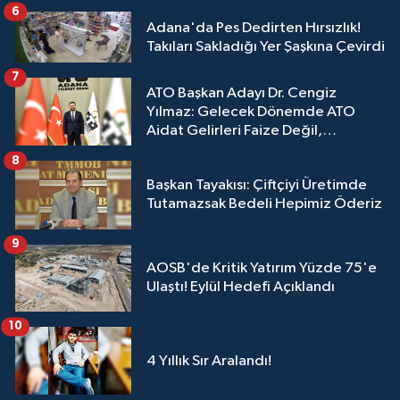
6
Adana'da Pes Dedirten Hırsızlık!
Takıları Sakladığı Yer Şaşkına Çevirdi
7
ATO Başkan Adayı Dr. Cengiz
Yılmaz: Gelecek Dönemde ATO
Aidat Gelirleri Faize Değil,
Üyelerimize Ve Adana'ya Yatırılacak
8
Başkan Tayakısı: Çiftçiyi Üretimde
Tutamazsak Bedeli Hepimiz Öderiz
9
AOSB'de Kritik Yatırım Yüzde 75'e
Ulaştı! Eylül Hedefi Açıklandı
10
4 Yıllık Sır Aralandı!