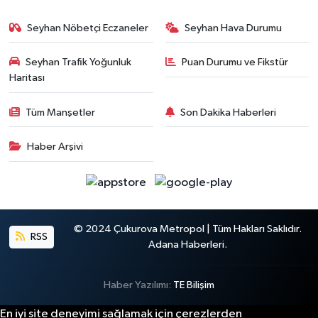
Seyhan Nöbetçi Eczaneler
Seyhan Hava Durumu
Seyhan Trafik Yoğunluk
Puan Durumu ve Fikstür
Haritası
Tüm Manşetler
Son Dakika Haberleri
Haber Arşivi
© 2024 Çukurova Metropol | Tüm Hakları Saklıdır.
RSS
Adana Haberleri.
Haber Yazılımı:
TE Bilişim
En iyi site deneyimi sağlamak için çerezlerden