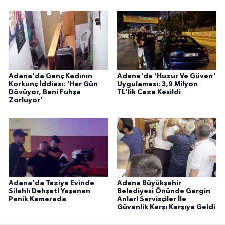
Adana'da Genç Kadının
Adana'da 'Huzur Ve Güven'
Korkunç İddiası: 'Her Gün
Uygulaması: 3,9 Milyon
Dövüyor, Beni Fuhşa
TL'lik Ceza Kesildi
Zorluyor'
Adana'da Taziye Evinde
Adana Büyükşehir
Silahlı Dehşet! Yaşanan
Belediyesi Önünde Gergin
Panik Kamerada
Anlar! Servisçiler İle
Güvenlik Karşı Karşıya Geldi