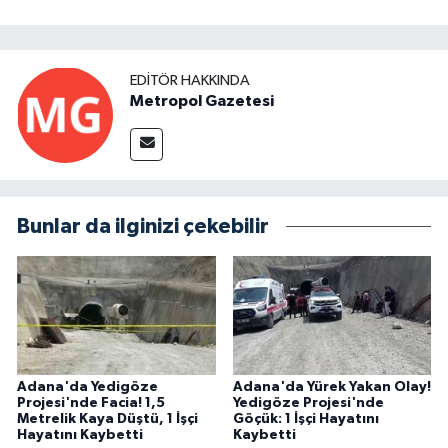
EDITÖR HAKKINDA
Metropol Gazetesi
Bunlar da ilginizi çekebilir
Adana'da Yedigöze
Adana'da Yürek Yakan Olay!
Projesi'nde Facia! 1,5
Yedigöze Projesi'nde
Metrelik Kaya Düştü, 1 İşçi
Göçük: 1 İşçi Hayatını
Hayatını Kaybetti
Kaybetti