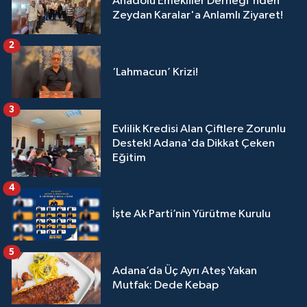
Anadolu Emekliler Derneği'nden
Zeydan Karalar'a Anlamlı Ziyaret!
2
‘Lahmacun’ Krizi!
3
Evlilik Kredisi Alan Çiftlere Zorunlu
Destek! Adana'da Dikkat Çeken
Eğitim
4
İşte Ak Parti’nin Yürütme Kurulu
5
Adana’da Üç Ayrı Ateş Yakan
Mutfak: Dede Kebap