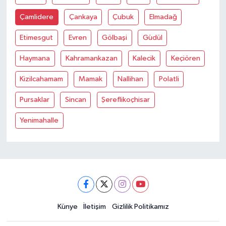
Çamlidere
Çankaya
Çubuk
Elmadağ
Etimesgut
Evren
Gölbaşi
Güdül
Haymana
Kahramankazan
Kalecik
Keçiören
Kizilcahamam
Mamak
Nallihan
Polatli
Pursaklar
Sincan
Şereflikoçhisar
Yenimahalle
Künye
İletişim
Gizlilik Politikamız