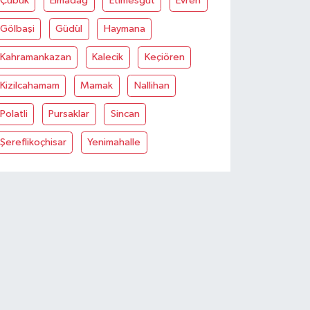
Çubuk
Elmadağ
Etimesgut
Evren
Gölbaşi
Güdül
Haymana
Kahramankazan
Kalecik
Keçiören
Kizilcahamam
Mamak
Nallihan
Polatli
Pursaklar
Sincan
Şereflikoçhisar
Yenimahalle