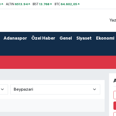
8
6513.94
13.768
64.602,05
ALTIN
BİST
BTC
Yaz
Adanaspor
Özel Haber
Genel
Siyaset
Ekonomi
A