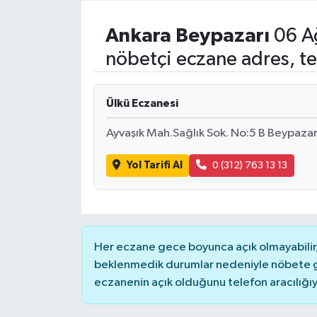
Resmi İlanlar
Ankara
Beypazarı
06 A
nöbetçi eczane adres, te
Ülkü Eczanesi
Ayvaşık Mah.Sağlık Sok. No:5 B Beypaza
Yol Tarifi Al
0 (312) 763 13 13
Her eczane gece boyunca açık olmayabilir, 
beklenmedik durumlar nedeniyle nöbete g
eczanenin açık olduğunu telefon aracılığıyla 