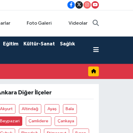
arlar
Foto Galeri
Videolar
Eğitim
Kültür-Sanat
Sağlık
nkara Diğer İlçeler
Akyurt
Altindağ
Ayaş
Bala
Beypazari
Çamlidere
Çankaya