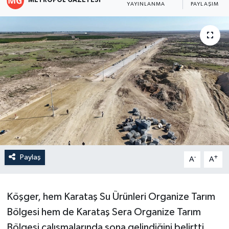
METROPOL GAZETESI
YAYINLANMA
PAYLAŞIM
Paylaş
-
+
A
A
Köşger, hem Karataş Su Ürünleri Organize Tarım
Bölgesi hem de Karataş Sera Organize Tarım
Bölgesi çalışmalarında sona gelindiğini belirtti.