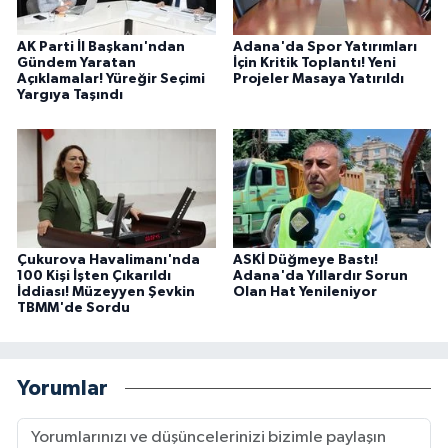
AK Parti İl Başkanı'ndan
Adana'da Spor Yatırımları
Gündem Yaratan
İçin Kritik Toplantı! Yeni
Açıklamalar! Yüreğir Seçimi
Projeler Masaya Yatırıldı
Yargıya Taşındı
Çukurova Havalimanı'nda
ASKİ Düğmeye Bastı!
100 Kişi İşten Çıkarıldı
Adana'da Yıllardır Sorun
İddiası! Müzeyyen Şevkin
Olan Hat Yenileniyor
TBMM'de Sordu
Yorumlar