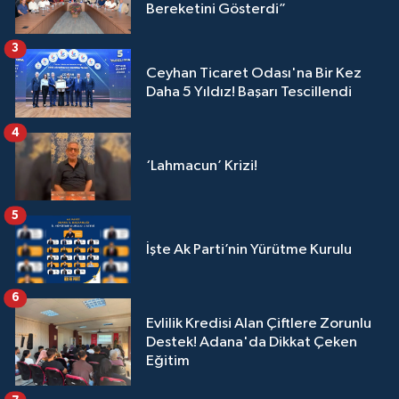
Bereketini Gösterdi”
3
Ceyhan Ticaret Odası'na Bir Kez
Daha 5 Yıldız! Başarı Tescillendi
4
‘Lahmacun’ Krizi!
5
İşte Ak Parti’nin Yürütme Kurulu
6
Evlilik Kredisi Alan Çiftlere Zorunlu
Destek! Adana'da Dikkat Çeken
Eğitim