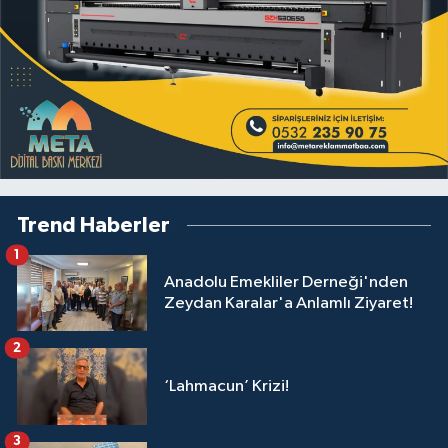
Trend Haberler
1
Anadolu Emekliler Derneği'nden
Zeydan Karalar'a Anlamlı Ziyaret!
2
‘Lahmacun’ Krizi!
3