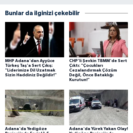
Bunlar da ilginizi çekebilir
MHP Adana'dan Ayyüce
CHP'li Şevkin TBMM'de Sert
Türkeş Taş'a Sert Çıkış:
Çıktı: "Çocukları
"Liderimize Dil Uzatmak
Cezalandırmak Çözüm
Sizin Haddiniz Değildir!"
Değil, Önce Bataklığı
Kurutun!"
Adana'da Yedigöze
Adana'da Yürek Yakan Olay!