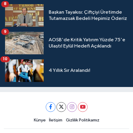
Üyelerimize Ve Adana'ya Yatırılacak
8
Başkan Tayakısı: Çiftçiyi Üretimde
Tutamazsak Bedeli Hepimiz Öderiz
9
AOSB'de Kritik Yatırım Yüzde 75'e
Ulaştı! Eylül Hedefi Açıklandı
10
4 Yıllık Sır Aralandı!
Künye
İletişim
Gizlilik Politikamız