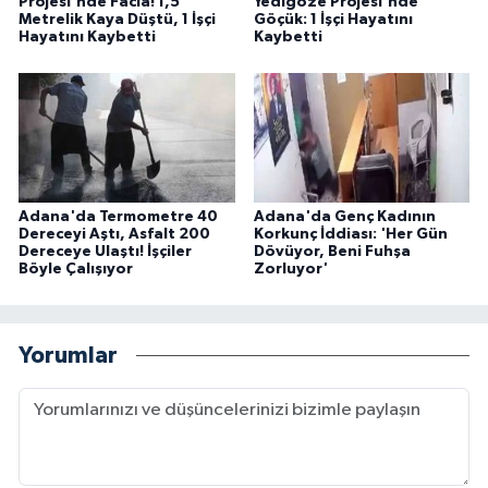
Projesi'nde Facia! 1,5
Yedigöze Projesi'nde
Metrelik Kaya Düştü, 1 İşçi
Göçük: 1 İşçi Hayatını
Hayatını Kaybetti
Kaybetti
Adana'da Termometre 40
Adana'da Genç Kadının
Dereceyi Aştı, Asfalt 200
Korkunç İddiası: 'Her Gün
Dereceye Ulaştı! İşçiler
Dövüyor, Beni Fuhşa
Böyle Çalışıyor
Zorluyor'
Yorumlar