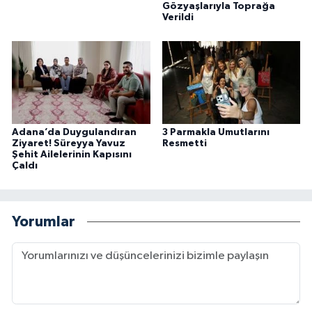
Gözyaşlarıyla Toprağa
Verildi
Adana’da Duygulandıran
3 Parmakla Umutlarını
Ziyaret! Süreyya Yavuz
Resmetti
Şehit Ailelerinin Kapısını
Çaldı
Yorumlar