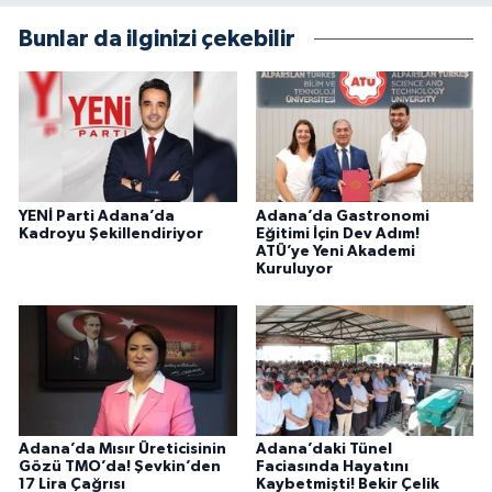
Bunlar da ilginizi çekebilir
YENİ Parti Adana’da
Adana’da Gastronomi
Kadroyu Şekillendiriyor
Eğitimi İçin Dev Adım!
ATÜ’ye Yeni Akademi
Kuruluyor
Adana’da Mısır Üreticisinin
Adana’daki Tünel
Gözü TMO’da! Şevkin’den
Faciasında Hayatını
17 Lira Çağrısı
Kaybetmişti! Bekir Çelik