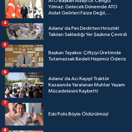
ATO Başkan Adayı Dr. Cengiz
Yılmaz: Gelecek Dönemde ATO
Aidat Gelirleri Faize Değil,
Üyelerimize Ve Adana'ya Yatırılacak
4
Adana'da Pes Dedirten Hırsızlık!
Takıları Sakladığı Yer Şaşkına Çevirdi
5
Başkan Tayakısı: Çiftçiyi Üretimde
Tutamazsak Bedeli Hepimiz Öderiz
6
Adana'da Acı Kayıp! Traktör
Kazasında Yaralanan Muhtar Yaşam
Mücadelesini Kaybetti
7
Eski Polis Böyle Öldürülmüş!
8