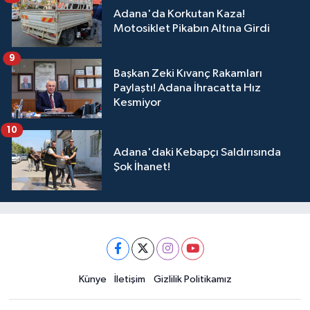
Adana'da Korkutan Kaza!
Motosiklet Pikabın Altına Girdi
9
Başkan Zeki Kıvanç Rakamları
Paylaştı! Adana İhracatta Hız
Kesmiyor
10
Adana'daki Kebapçı Saldırısında
Şok İhanet!
Künye
İletişim
Gizlilik Politikamız