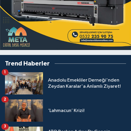
Trend Haberler
1
Anadolu Emekliler Derneği'nden
Zeydan Karalar'a Anlamlı Ziyaret!
2
‘Lahmacun’ Krizi!
3