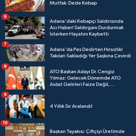
Mutfak: Dede Kebap
6
Adana'daki Kebapçı Saldırısında
Acı Haber! Saldırganı Durdurmak
İsterken Hayatını Kaybetti
7
Adana'da Pes Dedirten Hırsızlık!
Takıları Sakladığı Yer Şaşkına Çevirdi
8
ATO Başkan Adayı Dr. Cengiz
Yılmaz: Gelecek Dönemde ATO
Aidat Gelirleri Faize Değil,
Üyelerimize Ve Adana'ya Yatırılacak
9
4 Yıllık Sır Aralandı!
10
Başkan Tayakısı: Çiftçiyi Üretimde