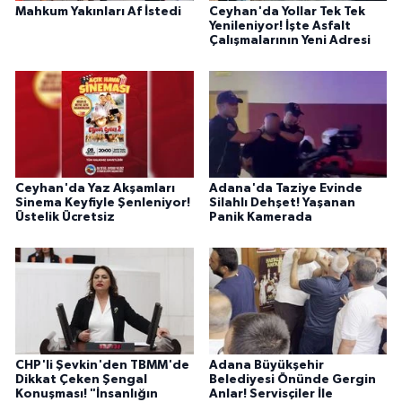
Mahkum Yakınları Af İstedi
Ceyhan'da Yollar Tek Tek
Yenileniyor! İşte Asfalt
Çalışmalarının Yeni Adresi
Ceyhan'da Yaz Akşamları
Adana'da Taziye Evinde
Sinema Keyfiyle Şenleniyor!
Silahlı Dehşet! Yaşanan
Üstelik Ücretsiz
Panik Kamerada
CHP'li Şevkin'den TBMM'de
Adana Büyükşehir
Dikkat Çeken Şengal
Belediyesi Önünde Gergin
Konuşması! "İnsanlığın
Anlar! Servisçiler İle