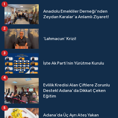
1
Anadolu Emekliler Derneği'nden
Zeydan Karalar'a Anlamlı Ziyaret!
2
‘Lahmacun’ Krizi!
3
İşte Ak Parti’nin Yürütme Kurulu
4
Evlilik Kredisi Alan Çiftlere Zorunlu
Destek! Adana'da Dikkat Çeken
Eğitim
5
Adana’da Üç Ayrı Ateş Yakan