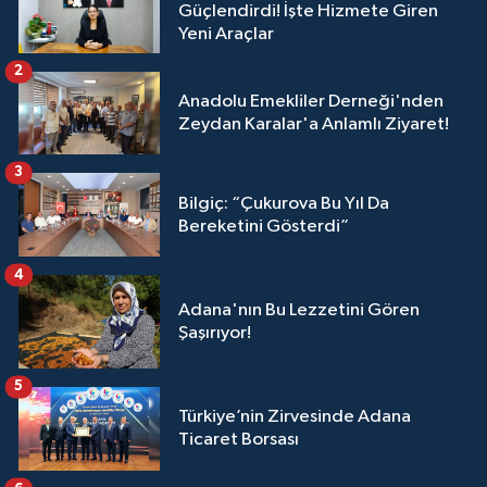
Güçlendirdi! İşte Hizmete Giren
Yeni Araçlar
2
Anadolu Emekliler Derneği'nden
Zeydan Karalar'a Anlamlı Ziyaret!
3
Bilgiç: “Çukurova Bu Yıl Da
Bereketini Gösterdi”
4
Adana'nın Bu Lezzetini Gören
Şaşırıyor!
5
Türkiye’nin Zirvesinde Adana
Ticaret Borsası