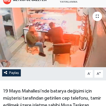
METROPOL GAZETESI
YAYINLANMA
Paylaş
-
+
A
A
19 Mayıs Mahallesi’nde batarya değişimi için
müşterisi tarafından getirilen cep telefonu, tamir
edilmek üzere işletme sahibi Musa Taşkıran