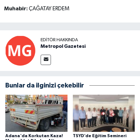
Muhabir:
ÇAĞATAY ERDEM
EDITÖR HAKKINDA
Metropol Gazetesi
Bunlar da ilginizi çekebilir
Adana'da Korkutan Kaza!
TSYD’de Eğitim Semineri