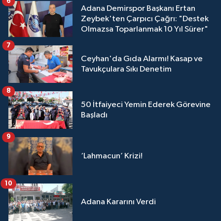
6
Adana Demirspor Başkanı Ertan
Zeybek'ten Çarpıcı Çağrı: "Destek
Olmazsa Toparlanmak 10 Yıl Sürer"
7
Ceyhan'da Gıda Alarmı! Kasap ve
Tavukçulara Sıkı Denetim
8
50 İtfaiyeci Yemin Ederek Görevine
Başladı
9
‘Lahmacun’ Krizi!
10
Adana Kararını Verdi