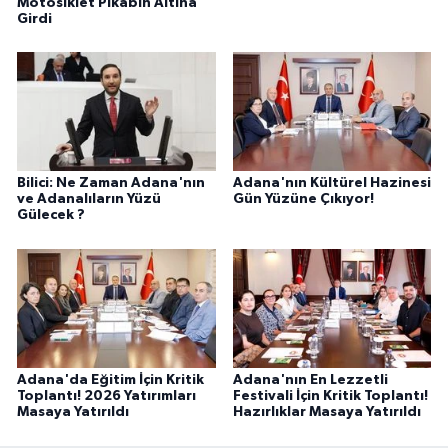
Motosiklet Pikabın Altına
Girdi
Bilici: Ne Zaman Adana'nın
Adana'nın Kültürel Hazinesi
ve Adanalıların Yüzü
Gün Yüzüne Çıkıyor!
Gülecek ?
Adana'da Eğitim İçin Kritik
Adana'nın En Lezzetli
Toplantı! 2026 Yatırımları
Festivali İçin Kritik Toplantı!
Masaya Yatırıldı
Hazırlıklar Masaya Yatırıldı