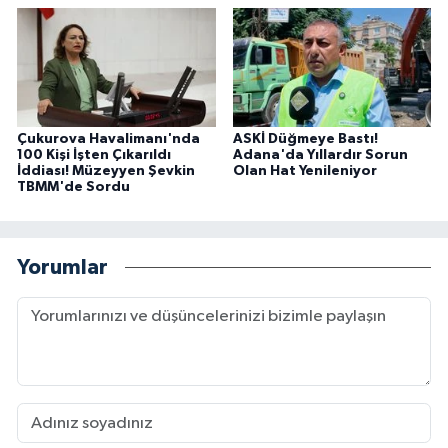
Çukurova Havalimanı'nda
ASKİ Düğmeye Bastı!
100 Kişi İşten Çıkarıldı
Adana'da Yıllardır Sorun
İddiası! Müzeyyen Şevkin
Olan Hat Yenileniyor
TBMM'de Sordu
Yorumlar