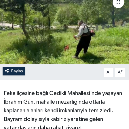
Paylaş
-
+
A
A
Feke ilçesine bağlı Gedikli Mahallesi’nde yaşayan
İbrahim Gün, mahalle mezarlığında otlarla
kaplanan alanları kendi imkanlarıyla temizledi.
Bayram dolayısıyla kabir ziyaretine gelen
vatandaşların daha rahat ziyaret