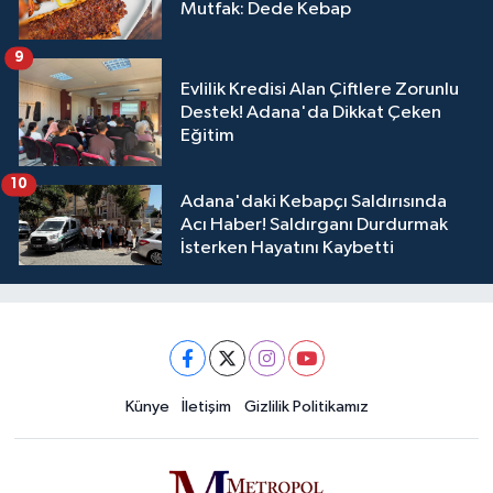
Mutfak: Dede Kebap
9
Evlilik Kredisi Alan Çiftlere Zorunlu
Destek! Adana'da Dikkat Çeken
Eğitim
10
Adana'daki Kebapçı Saldırısında
Acı Haber! Saldırganı Durdurmak
İsterken Hayatını Kaybetti
Künye
İletişim
Gizlilik Politikamız