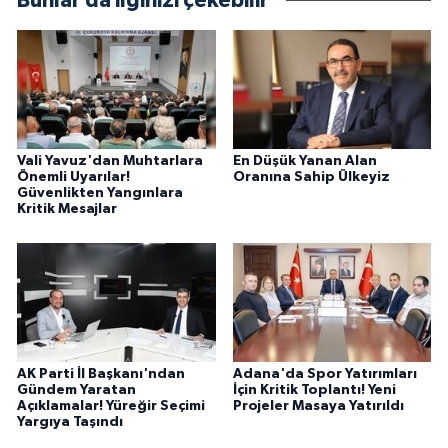
Bunlar da ilginizi çekebilir
Vali Yavuz'dan Muhtarlara
En Düşük Yanan Alan
Önemli Uyarılar!
Oranına Sahip Ülkeyiz
Güvenlikten Yangınlara
Kritik Mesajlar
AK Parti İl Başkanı'ndan
Adana'da Spor Yatırımları
Gündem Yaratan
İçin Kritik Toplantı! Yeni
Açıklamalar! Yüreğir Seçimi
Projeler Masaya Yatırıldı
Yargıya Taşındı