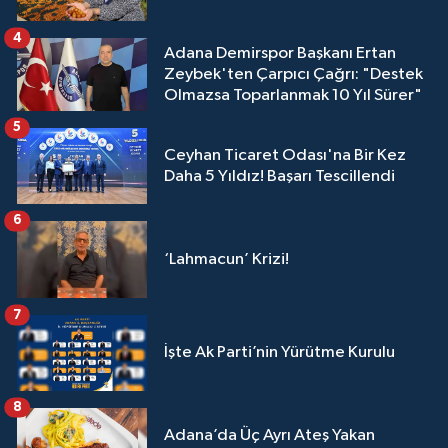
4
Adana Demirspor Başkanı Ertan
Zeybek'ten Çarpıcı Çağrı: "Destek
Olmazsa Toparlanmak 10 Yıl Sürer"
5
Ceyhan Ticaret Odası'na Bir Kez
Daha 5 Yıldız! Başarı Tescillendi
6
‘Lahmacun’ Krizi!
7
İşte Ak Parti’nin Yürütme Kurulu
8
Adana’da Üç Ayrı Ateş Yakan