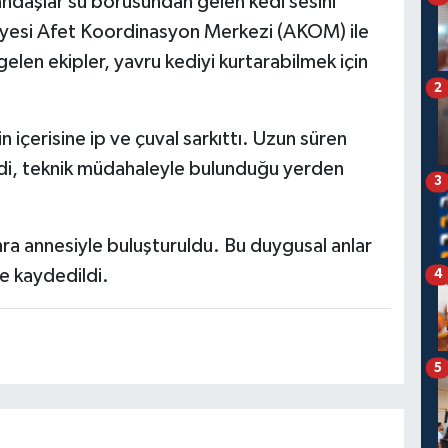
andaşlar su borusundan gelen kedi sesini
esi Afet Koordinasyon Merkezi (AKOM) ile
 gelen ekipler, yavru kediyi kurtarabilmek için
2
n içerisine ip ve çuval sarkıttı. Uzun süren
kedi, teknik müdahaleyle bulunduğu yerden
3
nra annesiyle buluşturuldu. Bu duygusal anlar
e kaydedildi.
4
5