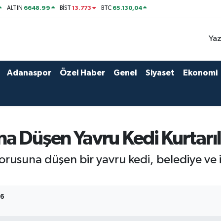
6648.99
13.773
65.130,04
ALTIN
BİST
BTC
Yaz
Adanaspor
Özel Haber
Genel
Siyaset
Ekonomi
a Düşen Yavru Kedi Kurtarıl
rusuna düşen bir yavru kedi, belediye ve it
46