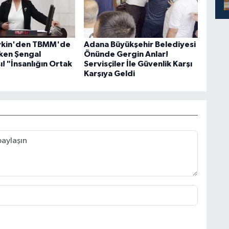
evkin'den TBMM'de
Adana Büyükşehir Belediyesi
ken Şengal
Önünde Gergin Anlar!
! "İnsanlığın Ortak
Servisçiler İle Güvenlik Karşı
Karşıya Geldi