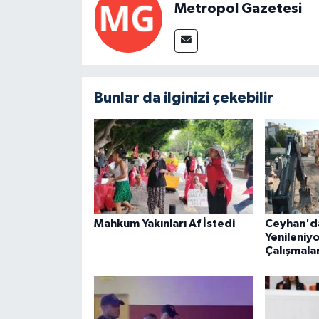
Metropol Gazetesi
Bunlar da ilginizi çekebilir
Mahkum Yakınları Af İstedi
Ceyhan'da
Yenileniyo
Çalışmalar