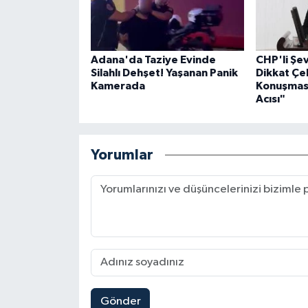
Adana'da Taziye Evinde
CHP'li Ş
Silahlı Dehşet! Yaşanan Panik
Dikkat Çe
Kamerada
Konuşması
Acısı"
Yorumlar
Gönder