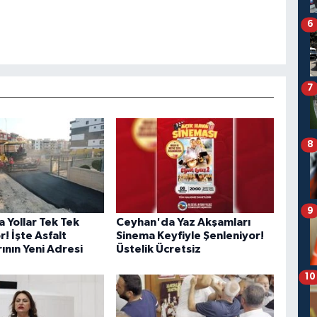
6
7
8
9
 Yollar Tek Tek
Ceyhan'da Yaz Akşamları
r! İşte Asfalt
Sinema Keyfiyle Şenleniyor!
ının Yeni Adresi
Üstelik Ücretsiz
10