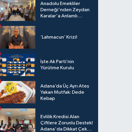
Anadolu Emekliler
Derneği'nden Zeydan
Karalar'a Anlamlı
Ziyaret!
‘Lahmacun’ Krizi!
İşte Ak Parti’nin
Yürütme Kurulu
Adana’da Üç Ayrı Ateş
Yakan Mutfak: Dede
Kebap
Evlilik Kredisi Alan
Çiftlere Zorunlu Destek!
Adana'da Dikkat Çeken