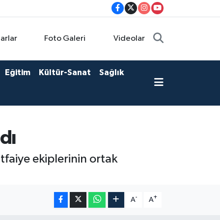
arlar
Foto Galeri
Videolar
Eğitim
Kültür-Sanat
Sağlık
dı
faiye ekiplerinin ortak
-
+
A
A