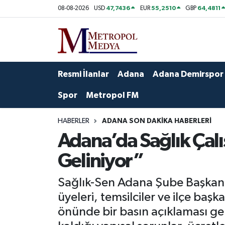
47,7436
55,2510
64,4811
08-08-2026
USD
EUR
GBP
Siyaset
Yazarlar
Seyhan Nöbetçi Eczaneler
Ekonomi
Foto Galeri
Seyhan Hava Durumu
Resmi İlanlar
Adana
Adana Demirspor
Sağlık
Videolar
Seyhan Trafik Yoğunluk Haritası
Spor
Metropol FM
Spor
Süper Lig Puan Durumu ve Fikstür
HABERLER
ADANA SON DAKIKA HABERLERI
Adana’da Sağlık Çal
Özel Haberler
Tüm Manşetler
Geliniyor”
Yerel Yönetim
Son Dakika Haberleri
Sağlık-Sen Adana Şube Başkanı
Kültür-Sanat
Haber Arşivi
üyeleri, temsilciler ve ilçe başk
önünde bir basın açıklaması gerç
Magazin