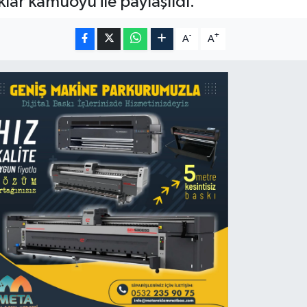
klar kamuoyu ile paylaşıldı.
-
+
A
A