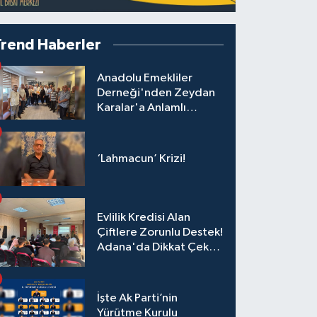
Trend Haberler
Anadolu Emekliler
Derneği'nden Zeydan
Karalar'a Anlamlı
Ziyaret!
‘Lahmacun’ Krizi!
Evlilik Kredisi Alan
Çiftlere Zorunlu Destek!
Adana'da Dikkat Çeken
Eğitim
İşte Ak Parti’nin
Yürütme Kurulu