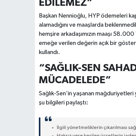
EDİLEMEZ”
Başkan Nennioğlu, HYP ödemeleri kap
alamadığını ve maaşlarda beklenmedik 
hemşire arkadaşımızın maaşı 58.000 
emeğe verilen değerin açık bir gösterg
kullandı.
“SAĞLIK-SEN SAHAD
MÜCADELEDE”
Sağlık-Sen’in yaşanan mağduriyetleri 
şu bilgileri paylaştı:
İlgili yönetmeliklerin çıkarılması sa
Haksız yere kesilen ücretlerin iadesi