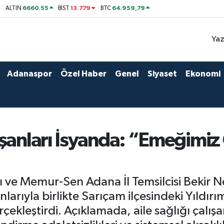
6660.55
13.779
64.959,79
ALTIN
BİST
BTC
Yaz
Adanaspor
Özel Haber
Genel
Siyaset
Ekonomi
ışanları İsyanda: “Emeğimi
 ve Memur-Sen Adana İl Temsilcisi Bekir N
anlarıyla birlikte Sarıçam ilçesindeki Yıldır
ekleştirdi. Açıklamada, aile sağlığı çalışa