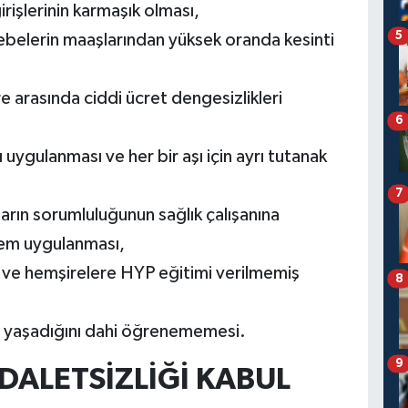
irişlerinin karmaşık olması,
5
 ebelerin maaşlarından yüksek oranda kesinti
arasında ciddi ücret dengesizlikleri
6
ı uygulanması ve her bir aşı için ayrı tutanak
7
arın sorumluluğunun sağlık çalışanına
lem uygulanması,
ve hemşirelere HYP eğitimi verilmemiş
8
i yaşadığını dahi öğrenememesi.
9
ALETSİZLİĞİ KABUL