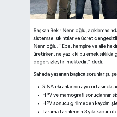
Başkan Bekir Nennioğlu, açıklamasında a
sistemsel sıkıntılar ve ücret dengesizl
Nennioğlu, “Ebe, hemşire ve aile heki
üretirken, ne yazık ki bu emek sıklık
değersizleştirilmektedir.” dedi.
Sahada yaşanan başlıca sorunlar şu şek
SINA ekranlarının ayın ortasında a
HPV ve mamografi sonuçlarının s
HPV sonucu girilmeden kaydın iş
Tarama tarihlerinin 3 yıla kadar ö