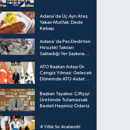
Adana’da Üç Ayrı Ateş
Yakan Mutfak: Dede
Kebap
Adana'da Pes Dedirten
Hırsızlık! Takıları
Sakladığı Yer Şaşkına
Çevirdi
ATO Başkan Adayı Dr.
Cengiz Yılmaz: Gelecek
Dönemde ATO Aidat
Gelirleri Faize Değil,
Üyelerimize Ve
Başkan Tayakısı: Çiftçiyi
Adana'ya Yatırılacak
Üretimde Tutamazsak
Bedeli Hepimiz Öderiz
4 Yıllık Sır Aralandı!