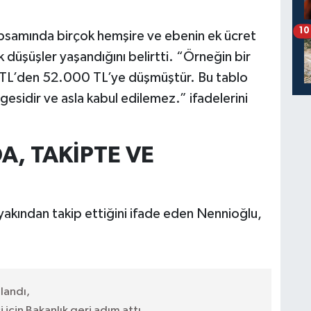
10
samında birçok hemşire ve ebenin ek ücret
düşüşler yaşandığını belirtti. “Örneğin bir
TL’den 52.000 TL’ye düşmüştür. Bu tablo
esidir ve asla kabul edilemez.” ifadelerini
A, TAKİPTE VE
yakından takip ettiğini ifade eden Nennioğlu,
ğlandı,
 için Bakanlık geri adım attı,