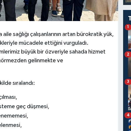
1
ile sağlığı çalışanlarının artan bürokratik yük,
ikleriyle mücadele ettiğini vurguladı.
mlerimiz büyük bir özveriyle sahada hizmet
2
la görmezden gelinmekte ve
3
ilde sıralandı:
çılması,
isteme geç düşmesi,
lenememesi,
4
telenmesi,