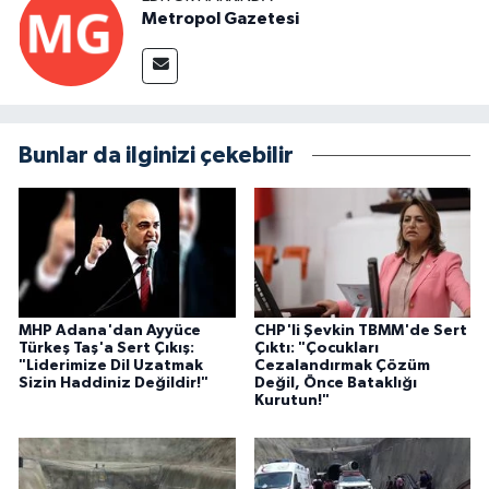
Metropol Gazetesi
Bunlar da ilginizi çekebilir
MHP Adana'dan Ayyüce
CHP'li Şevkin TBMM'de Sert
Türkeş Taş'a Sert Çıkış:
Çıktı: "Çocukları
"Liderimize Dil Uzatmak
Cezalandırmak Çözüm
Sizin Haddiniz Değildir!"
Değil, Önce Bataklığı
Kurutun!"