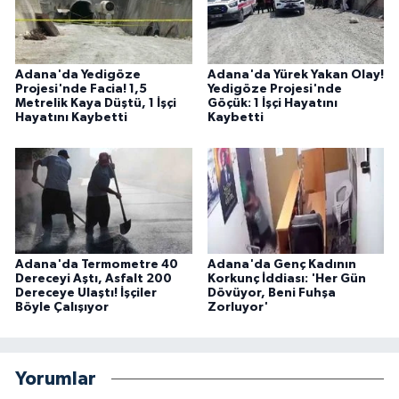
Adana'da Yedigöze
Adana'da Yürek Yakan Olay!
Projesi'nde Facia! 1,5
Yedigöze Projesi'nde
Metrelik Kaya Düştü, 1 İşçi
Göçük: 1 İşçi Hayatını
Hayatını Kaybetti
Kaybetti
Adana'da Termometre 40
Adana'da Genç Kadının
Dereceyi Aştı, Asfalt 200
Korkunç İddiası: 'Her Gün
Dereceye Ulaştı! İşçiler
Dövüyor, Beni Fuhşa
Böyle Çalışıyor
Zorluyor'
Yorumlar