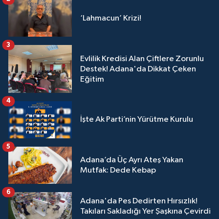
‘Lahmacun’ Krizi!
3
Evlilik Kredisi Alan Çiftlere Zorunlu
Destek! Adana'da Dikkat Çeken
Eğitim
4
İşte Ak Parti’nin Yürütme Kurulu
5
Adana’da Üç Ayrı Ateş Yakan
Mutfak: Dede Kebap
6
Adana'da Pes Dedirten Hırsızlık!
Takıları Sakladığı Yer Şaşkına Çevirdi