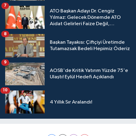
7
ATO Başkan Adayı Dr. Cengiz
Yılmaz: Gelecek Dönemde ATO
Aidat Gelirleri Faize Değil,
Üyelerimize Ve Adana'ya Yatırılacak
8
Başkan Tayakısı: Çiftçiyi Üretimde
Tutamazsak Bedeli Hepimiz Öderiz
9
AOSB'de Kritik Yatırım Yüzde 75'e
Ulaştı! Eylül Hedefi Açıklandı
10
4 Yıllık Sır Aralandı!