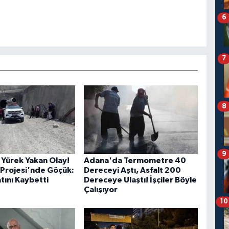
6
7
8
9
Yürek Yakan Olay!
Adana'da Termometre 40
Projesi'nde Göçük:
Dereceyi Aştı, Asfalt 200
atını Kaybetti
Dereceye Ulaştı! İşçiler Böyle
Çalışıyor
10