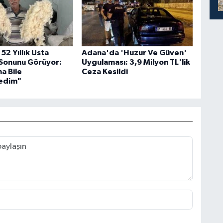
2 Yıllık Usta
Adana'da 'Huzur Ve Güven'
Sonunu Görüyor:
Uygulaması: 3,9 Milyon TL'lik
a Bile
Ceza Kesildi
edim"