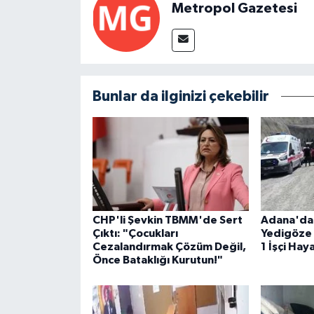
Metropol Gazetesi
Bunlar da ilginizi çekebilir
CHP'li Şevkin TBMM'de Sert
Adana'da 
Çıktı: "Çocukları
Yedigöze 
Cezalandırmak Çözüm Değil,
1 İşçi Hay
Önce Bataklığı Kurutun!"