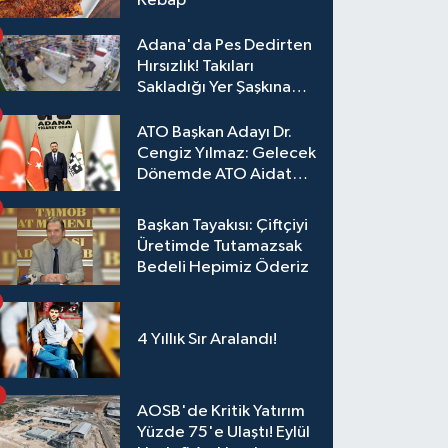
Kebap
Adana'da Pes Dedirten
Hırsızlık! Takıları
Sakladığı Yer Şaşkına
Çevirdi
ATO Başkan Adayı Dr.
Cengiz Yılmaz: Gelecek
Dönemde ATO Aidat
Gelirleri Faize Değil,
Üyelerimize Ve
Başkan Tayakısı: Çiftçiyi
Adana'ya Yatırılacak
Üretimde Tutamazsak
Bedeli Hepimiz Öderiz
4 Yıllık Sır Aralandı!
AOSB'de Kritik Yatırım
Yüzde 75'e Ulaştı! Eylül