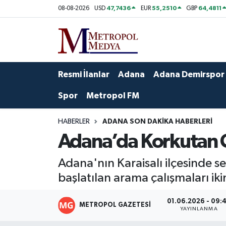
47,7436
55,2510
64,4811
08-08-2026
USD
EUR
GBP
Siyaset
Yazarlar
Seyhan Nöbetçi Eczaneler
Ekonomi
Foto Galeri
Seyhan Hava Durumu
Resmi İlanlar
Adana
Adana Demirspor
Sağlık
Videolar
Seyhan Trafik Yoğunluk Haritası
Spor
Metropol FM
Spor
Süper Lig Puan Durumu ve Fikstür
HABERLER
ADANA SON DAKIKA HABERLERI
Adana’da Korkutan O
Özel Haberler
Tüm Manşetler
Adana'nın Karaisalı ilçesinde s
Yerel Yönetim
Son Dakika Haberleri
başlatılan arama çalışmaları ik
Kültür-Sanat
Haber Arşivi
01.06.2026 - 09:
METROPOL GAZETESI
YAYINLANMA
Magazin