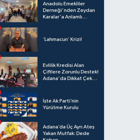
Anadolu Emekliler
Derneği'nden Zeydan
Karalar'a Anlamlı
Ziyaret!
‘Lahmacun’ Krizi!
Evlilik Kredisi Alan
Çiftlere Zorunlu Destek!
Adana'da Dikkat Çeken
Eğitim
İşte Ak Parti’nin
Yürütme Kurulu
Adana’da Üç Ayrı Ateş
Yakan Mutfak: Dede