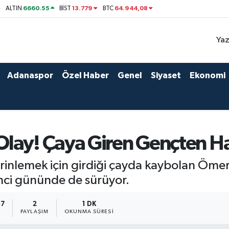
6660.55
13.779
64.944,08
ALTIN
BİST
BTC
Yaz
Adanaspor
Özel Haber
Genel
Siyaset
Ekonomi
lay! Çaya Giren Gençten H
erinlemek için girdiği çayda kaybolan Ömer
inci gününde de sürüyor.
47
2
1 DK
PAYLAŞIM
OKUNMA SÜRESI