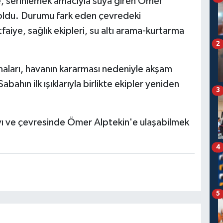
e, serinlemek amacıyla suya giren Ömer
oldu. Durumu fark eden çevredeki
faiye, sağlık ekipleri, su altı arama-kurtarma
2
aları, havanın kararması nedeniyle akşam
bahın ilk ışıklarıyla birlikte ekipler yeniden
3
ı ve çevresinde Ömer Alptekin'e ulaşabilmek
4
5