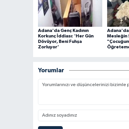
Adana'da Genç Kadının
Adana'da 5
Korkunç İddiası: 'Her Gün
Mesleğin 
Dövüyor, Beni Fuhşa
"Çocuğum
Zorluyor'
Öğretem
Yorumlar